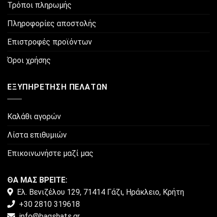
Τρόποι πληρωμής
μπορούν
να
Πληροφορίες αποστολής
επιλεγούν
στη
Επιστροφές προϊόντων
σελίδα
του
Όροι χρήσης
προϊόντος
ΕΞΥΠΗΡΈΤΗΣΗ ΠΕΛΑΤΏΝ
Καλάθι αγορών
Λίστα επιθυμιών
Επικοινωνήστε μαζί μας
ΘΑ ΜΑΣ ΒΡΕΙΤΕ:
Ελ. Βενιζέλου 129, 71414 Γάζι, Ηράκλειο, Κρήτη
+30 2810 319618
info@bagshats.gr