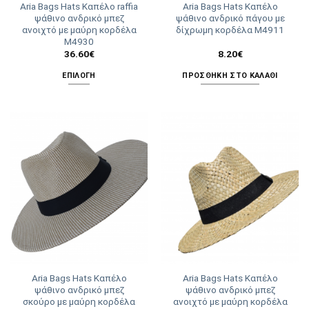
Aria Bags Hats Καπέλο raffia
Aria Bags Hats Καπέλο
του
ψάθινο ανδρικό μπεζ
ψάθινο ανδρικό πάγου με
προϊόντος
ανοιχτό με μαύρη κορδέλα
δίχρωμη κορδέλα Μ4911
Μ4930
36.60
€
8.20
€
ΕΠΙΛΟΓΉ
ΠΡΟΣΘΉΚΗ ΣΤΟ ΚΑΛΆΘΙ
Αυτό
το
προϊόν
έχει
πολλαπλές
παραλλαγές.
Οι
επιλογές
μπορούν
να
επιλεγούν
στη
σελίδα
Aria Bags Hats Καπέλο
Aria Bags Hats Καπέλο
του
ψάθινο ανδρικό μπεζ
ψάθινο ανδρικό μπεζ
προϊόντος
σκούρο με μαύρη κορδέλα
ανοιχτό με μαύρη κορδέλα