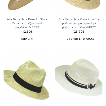
Aria Bags Hats Καπέλο Style
Aria Bags Hats Καπέλο raffia
Panama μπεζ με μπεζ
ψάθινο ανδρικό μπεζ με
κορδέλα M5552
μαύρη κορδέλα Μ4922
12.30
€
23.70
€
ΕΠΙΛΟΓΉ
ΠΡΟΣΘΉΚΗ ΣΤΟ ΚΑΛΆΘΙ
Αυτό
το
προϊόν
έχει
πολλαπλές
παραλλαγές.
Οι
επιλογές
μπορούν
να
επιλεγούν
στη
σελίδα