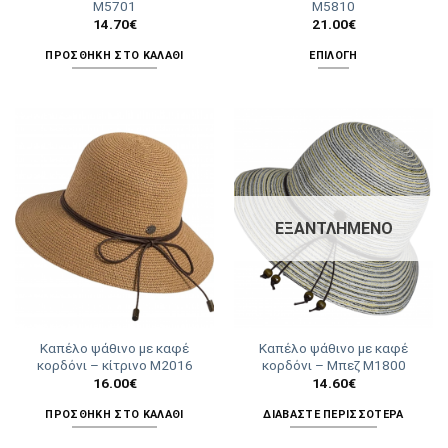
Μ5701
Μ5810
14.70
€
21.00
€
ΠΡΟΣΘΉΚΗ ΣΤΟ ΚΑΛΆΘΙ
ΕΠΙΛΟΓΉ
Αυτό
το
προϊόν
έχει
πολλαπλές
παραλλαγές.
Οι
επιλογές
ΕΞΑΝΤΛΗΜΈΝΟ
μπορούν
να
επιλεγούν
στη
σελίδα
Καπέλο ψάθινο με καφέ
Καπέλο ψάθινο με καφέ
του
κορδόνι – κίτρινο Μ2016
κορδόνι – Μπεζ Μ1800
προϊόντος
16.00
€
14.60
€
ΠΡΟΣΘΉΚΗ ΣΤΟ ΚΑΛΆΘΙ
ΔΙΑΒΆΣΤΕ ΠΕΡΙΣΣΌΤΕΡΑ