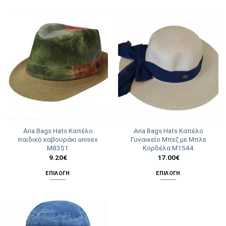
Aria Bags Hats Καπέλο
Aria Bags Hats Καπέλο
παιδικό καβουράκι unisex
Γυναικείο Μπεζ με Μπλε
Μ8351
Κορδέλα Μ1544
9.20
€
17.00
€
ΕΠΙΛΟΓΉ
ΕΠΙΛΟΓΉ
Αυτό
Αυτό
το
το
προϊόν
προϊόν
έχει
έχει