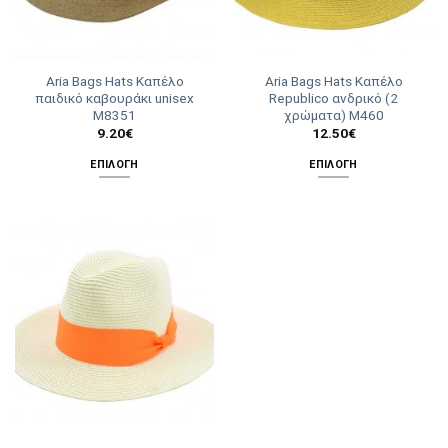
Aria Bags Hats Καπέλο
Aria Bags Hats Καπέλο
παιδικό καβουράκι unisex
Republico ανδρικό (2
Μ8351
χρώματα) Μ460
9.20
€
12.50
€
ΕΠΙΛΟΓΉ
ΕΠΙΛΟΓΉ
Αυτό
Αυτό
το
το
προϊόν
προϊόν
έχει
έχει
πολλαπλές
πολλαπλές
παραλλαγές.
παραλλαγές.
Οι
Οι
επιλογές
επιλογές
μπορούν
μπορούν
να
να
επιλεγούν
επιλεγούν
στη
στη
σελίδα
σελίδα