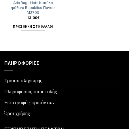
Aria Bags Hats Καπέλο
του
του
ψάθινο Republico Πάγου
προϊόντος
προϊόντος
Μ2700
13.00
€
ΠΡΟΣΘΉΚΗ ΣΤΟ ΚΑΛΆΘΙ
ΠΛΗΡΟΦΟΡΊΕΣ
Τρόποι πληρωμής
Πληροφορίες αποστολής
Επιστροφές προϊόντων
Όροι χρήσης