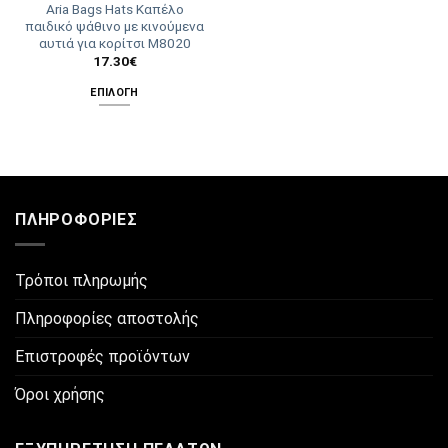
Aria Bags Hats Καπέλο
του
του
παιδικό ψάθινο με κινούμενα
προϊόντος
προϊόντος
αυτιά για κορίτσι M8020
17.30
€
ΕΠΙΛΟΓΉ
Αυτό
το
προϊόν
έχει
πολλαπλές
ΠΛΗΡΟΦΟΡΊΕΣ
παραλλαγές.
Οι
επιλογές
Τρόποι πληρωμής
μπορούν
να
Πληροφορίες αποστολής
επιλεγούν
στη
Επιστροφές προϊόντων
σελίδα
του
Όροι χρήσης
προϊόντος