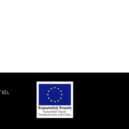
Γάζι,