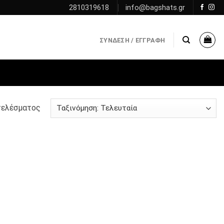
2810319618
info@bagshats.gr
ΣΎΝΔΕΣΗ / ΕΓΓΡΑΦΉ
τελέσματος