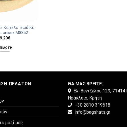
ts Καπέλο παιδικό
ι unisex Μ8352
9.20
€
ΠΙΛΟΓΉ
Αυτό
το
προϊόν
έχει
πολλαπλές
ΗΣΗ ΠΕΛΑΤΏΝ
ΘΑ ΜΑΣ ΒΡΕΙΤΕ:
παραλλαγές.
Ελ. Βενιζέλου 129, 71414 
Οι
Ηράκλειο, Κρήτη
επιλογές
ών
+30 2810 319618
μπορούν
μιών
info@bagshats.gr
να
επιλεγούν
τε μαζί μας
στη