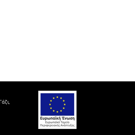
Γάζι,