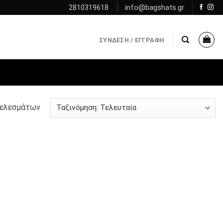
2810319618
info@bagshats.gr
ΣΎΝΔΕΣΗ / ΕΓΓΡΑΦΉ
τελεσμάτων