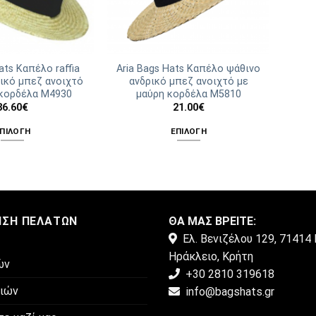
ats Καπέλο raffia
Aria Bags Hats Καπέλο ψάθινο
ικό μπεζ ανοιχτό
ανδρικό μπεζ ανοιχτό με
 κορδέλα Μ4930
μαύρη κορδέλα Μ5810
36.60
€
21.00
€
ΠΙΛΟΓΉ
ΕΠΙΛΟΓΉ
Αυτό
Αυτό
το
το
προϊόν
προϊόν
έχει
έχει
πολλαπλές
πολλαπλές
ΗΣΗ ΠΕΛΑΤΏΝ
ΘΑ ΜΑΣ ΒΡΕΙΤΕ:
παραλλαγές.
παραλλαγές.
Ελ. Βενιζέλου 129, 71414 
Οι
Οι
Ηράκλειο, Κρήτη
επιλογές
επιλογές
ών
+30 2810 319618
μπορούν
μπορούν
μιών
info@bagshats.gr
να
να
επιλεγούν
επιλεγούν