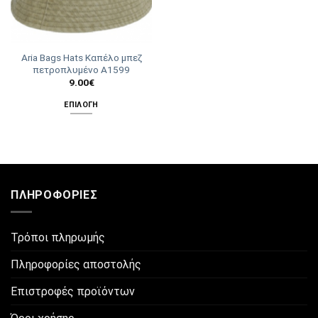
Aria Bags Hats Καπέλο μπεζ
πετροπλυμένο Α1599
9.00
€
ΕΠΙΛΟΓΉ
Αυτό
το
προϊόν
έχει
πολλαπλές
ΠΛΗΡΟΦΟΡΊΕΣ
παραλλαγές.
Οι
επιλογές
Τρόποι πληρωμής
μπορούν
να
Πληροφορίες αποστολής
επιλεγούν
στη
Επιστροφές προϊόντων
σελίδα
του