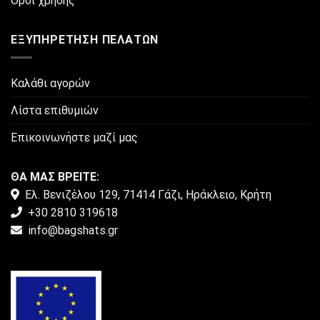
Όροι χρήσης
προϊόντος
ΕΞΥΠΗΡΈΤΗΣΗ ΠΕΛΑΤΏΝ
Καλάθι αγορών
Λίστα επιθυμιών
Επικοινωνήστε μαζί μας
ΘΑ ΜΑΣ ΒΡΕΙΤΕ:
Ελ. Βενιζέλου 129, 71414 Γάζι, Ηράκλειο, Κρήτη
+30 2810 319618
info@bagshats.gr