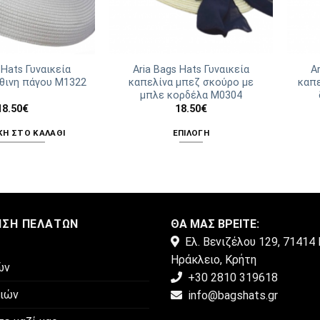
 Hats Γυναικεία
Aria Bags Hats Γυναικεία
A
θινη πάγου Μ1322
καπελίνα μπεζ σκούρο με
καπε
μπλε κορδέλα Μ0304
18.50
€
18.50
€
Η ΣΤΟ ΚΑΛΆΘΙ
ΕΠΙΛΟΓΉ
Αυτό
το
προϊόν
έχει
πολλαπλές
ΗΣΗ ΠΕΛΑΤΏΝ
ΘΑ ΜΑΣ ΒΡΕΙΤΕ:
παραλλαγές.
Ελ. Βενιζέλου 129, 71414 
Οι
Ηράκλειο, Κρήτη
επιλογές
ών
+30 2810 319618
μπορούν
μιών
info@bagshats.gr
να
επιλεγούν