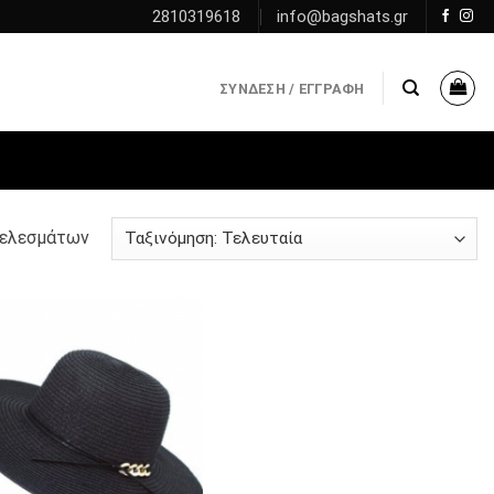
2810319618
info@bagshats.gr
ΣΎΝΔΕΣΗ / ΕΓΓΡΑΦΉ
τελεσμάτων