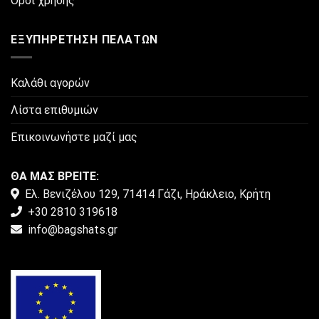
Όροι χρήσης
προϊόντος
ΕΞΥΠΗΡΈΤΗΣΗ ΠΕΛΑΤΏΝ
Καλάθι αγορών
Λίστα επιθυμιών
Επικοινωνήστε μαζί μας
ΘΑ ΜΑΣ ΒΡΕΙΤΕ:
Ελ. Βενιζέλου 129, 71414 Γάζι, Ηράκλειο, Κρήτη
+30 2810 319618
info@bagshats.gr