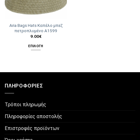
Aria Bags Hats Καπέλο μπεζ
πετροπλυμένο Α1599
9.00
€
ΕΠΙΛΟΓΉ
Αυτό
το
προϊόν
έχει
πολλαπλές
ΠΛΗΡΟΦΟΡΊΕΣ
παραλλαγές.
Οι
επιλογές
Τρόποι πληρωμής
μπορούν
να
Πληροφορίες αποστολής
επιλεγούν
στη
Επιστροφές προϊόντων
σελίδα
του