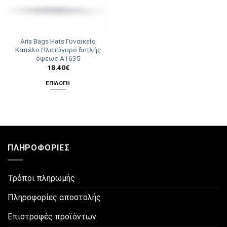
Aria Bags Hats Γυναικείο
Καπέλο Πλατύγυρο διπλής
όψεως A1635
18.40
€
ΕΠΙΛΟΓΉ
Αυτό
το
προϊόν
έχει
πολλαπλές
ΠΛΗΡΟΦΟΡΊΕΣ
παραλλαγές.
Οι
επιλογές
Τρόποι πληρωμής
μπορούν
να
Πληροφορίες αποστολής
επιλεγούν
στη
Επιστροφές προϊόντων
σελίδα