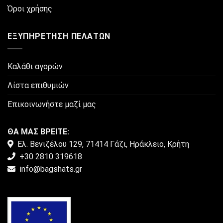
του
Όροι χρήσης
προϊόντος
ΕΞΥΠΗΡΈΤΗΣΗ ΠΕΛΑΤΏΝ
Καλάθι αγορών
Λίστα επιθυμιών
Επικοινωνήστε μαζί μας
ΘΑ ΜΑΣ ΒΡΕΙΤΕ:
Ελ. Βενιζέλου 129, 71414 Γάζι, Ηράκλειο, Κρήτη
+30 2810 319618
info@bagshats.gr