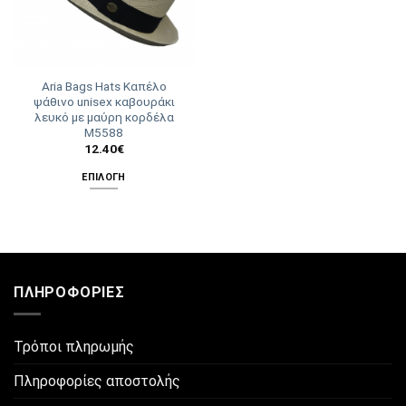
Aria Bags Hats Καπέλο
ψάθινο unisex καβουράκι
λευκό με μαύρη κορδέλα
Μ5588
12.40
€
ΕΠΙΛΟΓΉ
Αυτό
το
προϊόν
έχει
πολλαπλές
ΠΛΗΡΟΦΟΡΊΕΣ
παραλλαγές.
Οι
επιλογές
Τρόποι πληρωμής
μπορούν
να
Πληροφορίες αποστολής
επιλεγούν