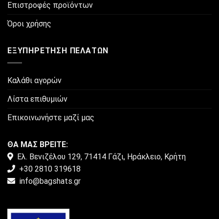
στη
Επιστροφές προϊόντων
σελίδα
του
Όροι χρήσης
προϊόντος
ΕΞΥΠΗΡΈΤΗΣΗ ΠΕΛΑΤΏΝ
Καλάθι αγορών
Λίστα επιθυμιών
Επικοινωνήστε μαζί μας
ΘΑ ΜΑΣ ΒΡΕΙΤΕ:
Ελ. Βενιζέλου 129, 71414 Γάζι, Ηράκλειο, Κρήτη
+30 2810 319618
info@bagshats.gr