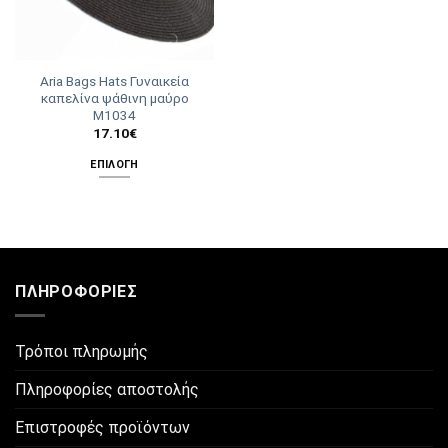
Aria Bags Hats Γυναικεία
καπελίνα ψάθινη μαύρο
M1034
17.10
€
ΕΠΙΛΟΓΉ
Αυτό
το
προϊόν
έχει
πολλαπλές
ΠΛΗΡΟΦΟΡΊΕΣ
παραλλαγές.
Οι
επιλογές
Τρόποι πληρωμής
μπορούν
να
Πληροφορίες αποστολής
επιλεγούν
στη
Επιστροφές προϊόντων
σελίδα