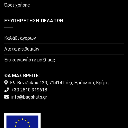
του
Όροι χρήσης
προϊόντος
ΕΞΥΠΗΡΈΤΗΣΗ ΠΕΛΑΤΏΝ
Καλάθι αγορών
Λίστα επιθυμιών
Επικοινωνήστε μαζί μας
ΘΑ ΜΑΣ ΒΡΕΙΤΕ:
Ελ. Βενιζέλου 129, 71414 Γάζι, Ηράκλειο, Κρήτη
+30 2810 319618
info@bagshats.gr