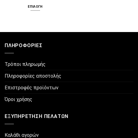
ΕΠΙΛΟΓΉ
Αυτό
το
προϊόν
έχει
πολλαπλές
ΠΛΗΡΟΦΟΡΊΕΣ
παραλλαγές.
Οι
επιλογές
Τρόποι πληρωμής
μπορούν
να
Πληροφορίες αποστολής
επιλεγούν
στη
Επιστροφές προϊόντων
σελίδα
του
Όροι χρήσης
προϊόντος
ΕΞΥΠΗΡΈΤΗΣΗ ΠΕΛΑΤΏΝ
Καλάθι αγορών