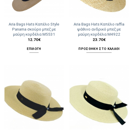
Aria Bags Hats Καπέλο Style
Aria Bags Hats Καπέλο raffia
Panama σκούρο μπεζ με
ψάθινο ανδρικό μπεζ με
μαύρη κορδέλα Μ5531
μαύρη κορδέλα Μ4922
12.70
€
23.70
€
ΕΠΙΛΟΓΉ
ΠΡΟΣΘΉΚΗ ΣΤΟ ΚΑΛΆΘΙ
Αυτό
το
προϊόν
έχει
πολλαπλές
παραλλαγές.
Οι
επιλογές
μπορούν
να
επιλεγούν
στη
σελίδα