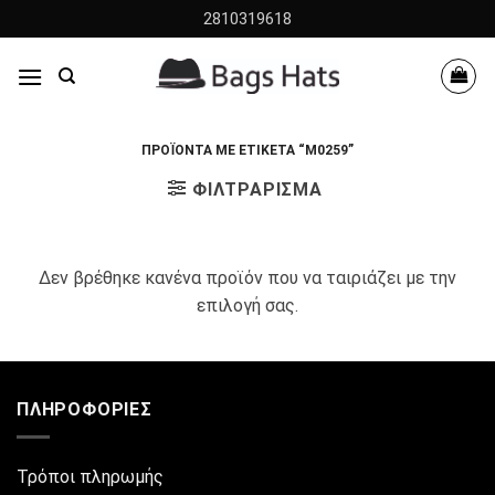
Skip
2810319618
to
content
ΠΡΟΪΌΝΤΑ ΜΕ ΕΤΙΚΈΤΑ “Μ0259”
ΦΙΛΤΡΆΡΙΣΜΑ
Δεν βρέθηκε κανένα προϊόν που να ταιριάζει με την
επιλογή σας.
ΠΛΗΡΟΦΟΡΊΕΣ
Τρόποι πληρωμής