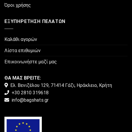
του
Όροι χρήσης
προϊόντος
ΕΞΥΠΗΡΈΤΗΣΗ ΠΕΛΑΤΏΝ
Καλάθι αγορών
Λίστα επιθυμιών
Επικοινωνήστε μαζί μας
ΘΑ ΜΑΣ ΒΡΕΙΤΕ:
Ελ. Βενιζέλου 129, 71414 Γάζι, Ηράκλειο, Κρήτη
+30 2810 319618
info@bagshats.gr