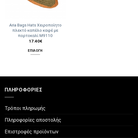
Aria Bags Hats Χειροποίητο
πλεκτό καπέλο καφέ με
πορτοκαλί Μ9110
17.40
€
ΕΠΙΛΟΓΉ
Αυτό
το
προϊόν
έχει
πολλαπλές
ΠΛΗΡΟΦΟΡΊΕΣ
παραλλαγές.
Οι
επιλογές
Τρόποι πληρωμής
μπορούν
να
Πληροφορίες αποστολής
επιλεγούν
στη
Επιστροφές προϊόντων
σελίδα