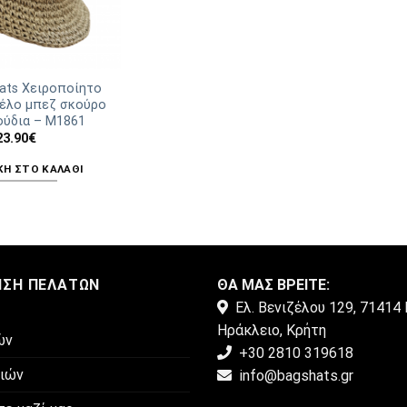
Hats Χειροποίητο
έλο μπεζ σκούρο
ούδια – Μ1861
23.90
€
Η ΣΤΟ ΚΑΛΆΘΙ
ΗΣΗ ΠΕΛΑΤΏΝ
ΘΑ ΜΑΣ ΒΡΕΙΤΕ:
Ελ. Βενιζέλου 129, 71414 
Ηράκλειο, Κρήτη
ών
+30 2810 319618
μιών
info@bagshats.gr