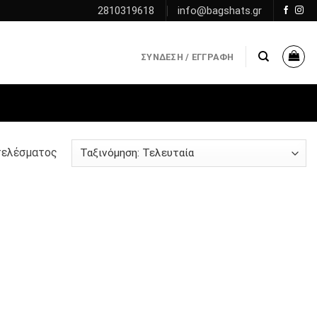
2810319618
info@bagshats.gr
ΣΎΝΔΕΣΗ / ΕΓΓΡΑΦΉ
τελέσματος