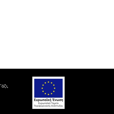
Γάζι,