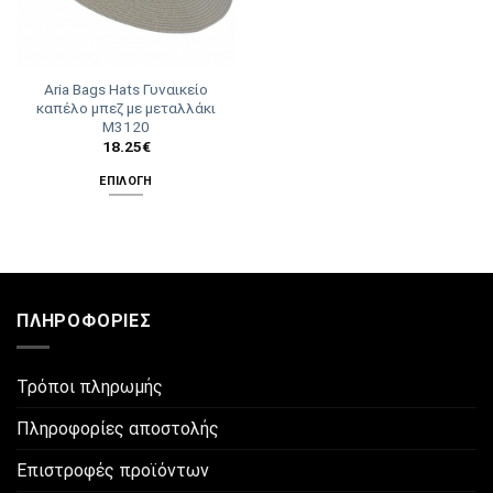
Aria Bags Hats Γυναικείο
καπέλο μπεζ με μεταλλάκι
Μ3120
18.25
€
ΕΠΙΛΟΓΉ
Αυτό
το
προϊόν
έχει
πολλαπλές
ΠΛΗΡΟΦΟΡΊΕΣ
παραλλαγές.
Οι
επιλογές
Τρόποι πληρωμής
μπορούν
να
Πληροφορίες αποστολής
επιλεγούν
στη
Επιστροφές προϊόντων
σελίδα