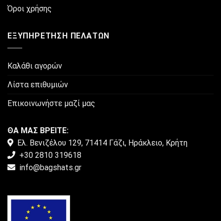
του
Όροι χρήσης
προϊόντος
ΕΞΥΠΗΡΈΤΗΣΗ ΠΕΛΑΤΏΝ
Καλάθι αγορών
Λίστα επιθυμιών
Επικοινωνήστε μαζί μας
ΘΑ ΜΑΣ ΒΡΕΙΤΕ:
Ελ. Βενιζέλου 129, 71414 Γάζι, Ηράκλειο, Κρήτη
+30 2810 319618
info@bagshats.gr