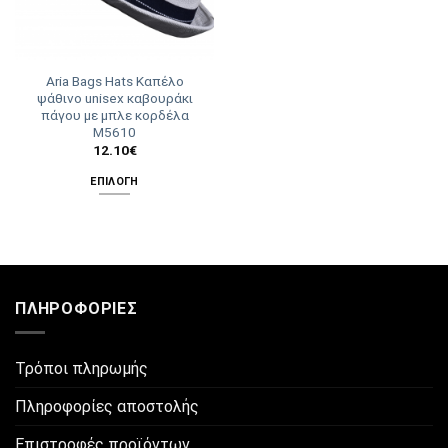
Aria Bags Hats Καπέλο
ψάθινο unisex καβουράκι
πάγου με μπλε κορδέλα
Μ5610
12.10
€
ΕΠΙΛΟΓΉ
Αυτό
το
προϊόν
έχει
πολλαπλές
ΠΛΗΡΟΦΟΡΊΕΣ
παραλλαγές.
Οι
επιλογές
Τρόποι πληρωμής
μπορούν
να
Πληροφορίες αποστολής
επιλεγούν
στη
Επιστροφές προϊόντων