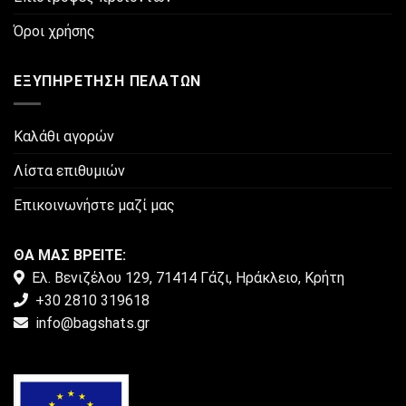
σελίδα
του
Όροι χρήσης
προϊόντος
ΕΞΥΠΗΡΈΤΗΣΗ ΠΕΛΑΤΏΝ
Καλάθι αγορών
Λίστα επιθυμιών
Επικοινωνήστε μαζί μας
ΘΑ ΜΑΣ ΒΡΕΙΤΕ:
Ελ. Βενιζέλου 129, 71414 Γάζι, Ηράκλειο, Κρήτη
+30 2810 319618
info@bagshats.gr