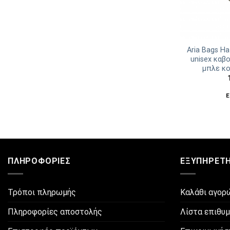
Aria Bags H
unisex καβ
μπλε κ
Ε
ΠΛΗΡΟΦΟΡΊΕΣ
ΕΞΥΠΗΡΈΤ
Τρόποι πληρωμής
Καλάθι αγορ
Πληροφορίες αποστολής
Λίστα επιθυ