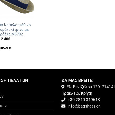
ats Καπέλο ψάθινο
ουράκι κίτρινο με
ορδέλα Μ5782
12.40
€
ΠΙΛΟΓΉ
Αυτό
το
προϊόν
έχει
πολλαπλές
ΗΣΗ ΠΕΛΑΤΏΝ
ΘΑ ΜΑΣ ΒΡΕΙΤΕ:
παραλλαγές.
Ελ. Βενιζέλου 129, 71414 
Οι
Ηράκλειο, Κρήτη
επιλογές
ών
+30 2810 319618
μπορούν
μιών
info@bagshats.gr
να
επιλεγούν