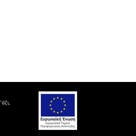
Γάζι,