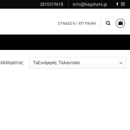
2810319618
info@bagshats.gr
ΣΎΝΔΕΣΗ / ΕΓΓΡΑΦΉ
τελέσματος