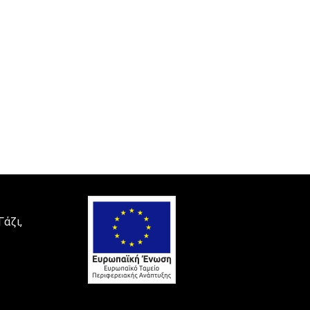
Γάζι,