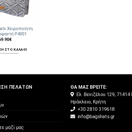
Hats Χειροποίητη
υφαντή Ρ4001
69.90
€
Η ΣΤΟ ΚΑΛΆΘΙ
ΗΣΗ ΠΕΛΑΤΏΝ
ΘΑ ΜΑΣ ΒΡΕΙΤΕ:
Ελ. Βενιζέλου 129, 71414 
Ηράκλειο, Κρήτη
ών
+30 2810 319618
μιών
info@bagshats.gr
τε μαζί μας