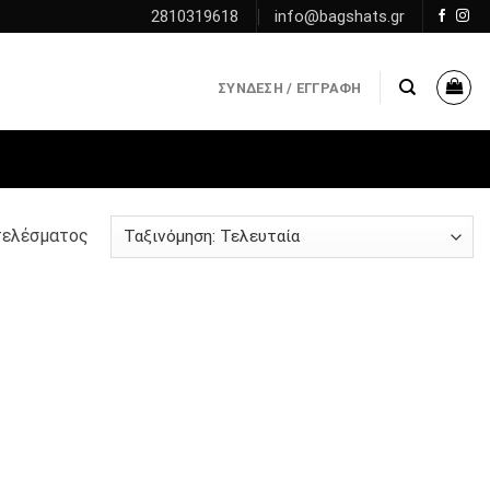
2810319618
info@bagshats.gr
ΣΎΝΔΕΣΗ / ΕΓΓΡΑΦΉ
τελέσματος