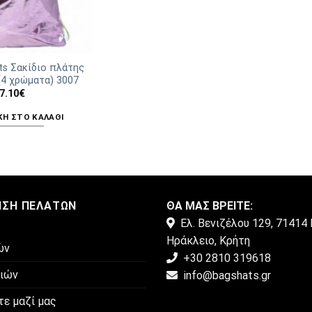
ts Σακίδιο πλάτης
(4 χρώματα) 3007
7.10
€
Η ΣΤΟ ΚΑΛΆΘΙ
ΗΣΗ ΠΕΛΑΤΏΝ
ΘΑ ΜΑΣ ΒΡΕΙΤΕ:
Ελ. Βενιζέλου 129, 71414 
Ηράκλειο, Κρήτη
ών
+30 2810 319618
μιών
info@bagshats.gr
τε μαζί μας