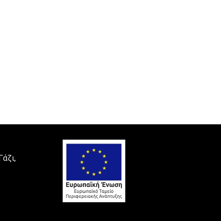
Γάζι,