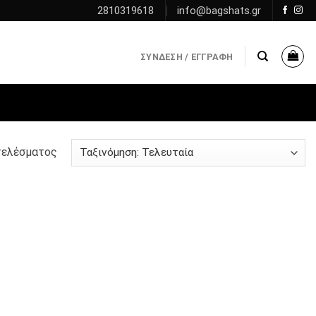
2810319618
info@bagshats.gr
ΣΎΝΔΕΣΗ / ΕΓΓΡΑΦΉ
τελέσματος