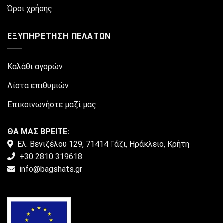
του
Όροι χρήσης
προϊόντος
ΕΞΥΠΗΡΈΤΗΣΗ ΠΕΛΑΤΏΝ
Καλάθι αγορών
Λίστα επιθυμιών
Επικοινωνήστε μαζί μας
ΘΑ ΜΑΣ ΒΡΕΙΤΕ:
Ελ. Βενιζέλου 129, 71414 Γάζι, Ηράκλειο, Κρήτη
+30 2810 319618
info@bagshats.gr