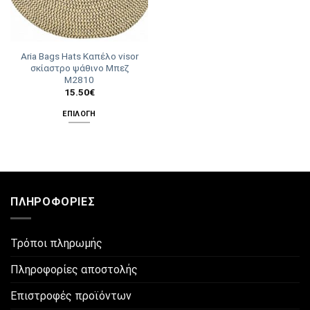
Aria Bags Hats Καπέλο visor
σκίαστρο ψάθινο Μπεζ
Μ2810
15.50
€
ΕΠΙΛΟΓΉ
Αυτό
το
προϊόν
έχει
πολλαπλές
ΠΛΗΡΟΦΟΡΊΕΣ
παραλλαγές.
Οι
επιλογές
Τρόποι πληρωμής
μπορούν
να
Πληροφορίες αποστολής
επιλεγούν
στη
Επιστροφές προϊόντων
σελίδα