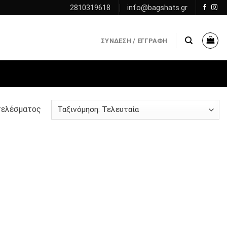
2810319618
info@bagshats.gr
ΣΎΝΔΕΣΗ / ΕΓΓΡΑΦΉ
τελέσματος