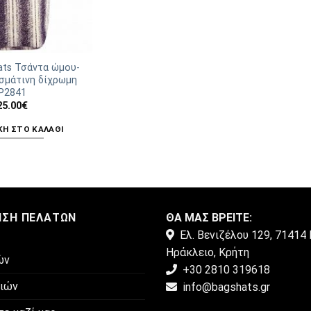
ats Τσάντα ώμου-
σμάτινη δίχρωμη
Ρ2841
25.00
€
Η ΣΤΟ ΚΑΛΆΘΙ
ΗΣΗ ΠΕΛΑΤΏΝ
ΘΑ ΜΑΣ ΒΡΕΙΤΕ:
Ελ. Βενιζέλου 129, 71414 
Ηράκλειο, Κρήτη
ών
+30 2810 319618
μιών
info@bagshats.gr