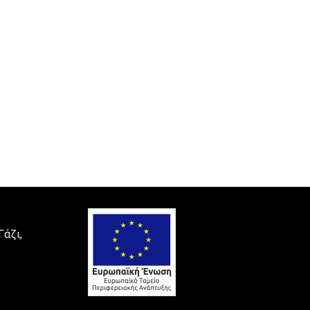
Γάζι,