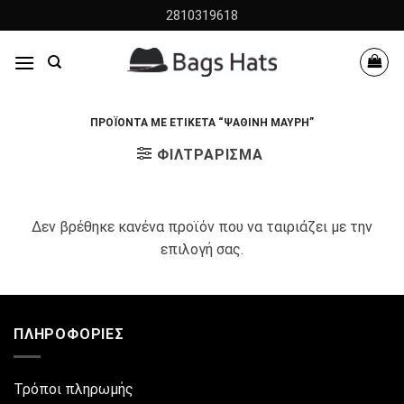
Skip
2810319618
to
content
ΠΡΟΪΌΝΤΑ ΜΕ ΕΤΙΚΈΤΑ “ΨΆΘΙΝΗ ΜΑΎΡΗ”
ΦΙΛΤΡΆΡΙΣΜΑ
Δεν βρέθηκε κανένα προϊόν που να ταιριάζει με την
επιλογή σας.
ΠΛΗΡΟΦΟΡΊΕΣ
Τρόποι πληρωμής