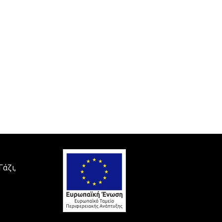
Γάζι,