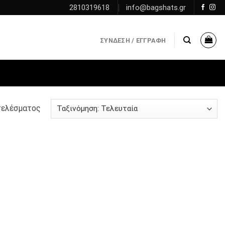
2810319618
info@bagshats.gr
ΣΎΝΔΕΣΗ / ΕΓΓΡΑΦΉ
τελέσματος