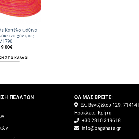
ats Καπέλο ψάθινο
κόκκινο χάντρες
Μ1790
19.00
€
Η ΣΤΟ ΚΑΛΆΘΙ
ΗΣΗ ΠΕΛΑΤΏΝ
ΘΑ ΜΑΣ ΒΡΕΙΤΕ:
Ελ. Βενιζέλου 129, 71414 
Ηράκλειο, Κρήτη
ών
+30 2810 319618
μιών
info@bagshats.gr