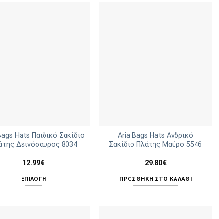
προϊόν
προϊόν
έχει
έχει
πολλαπλές
πολλαπλές
παραλλαγές.
παραλλαγές.
Οι
Οι
επιλογές
επιλογές
μπορούν
μπορούν
να
να
επιλεγούν
επιλεγούν
στη
στη
σελίδα
σελίδα
του
του
Bags Hats Παιδικό Σακίδιο
Aria Bags Hats Ανδρικό
άτης Δεινόσαυρος 8034
Σακίδιο Πλάτης Μαύρο 5546
προϊόντος
προϊόντος
12.99
€
29.80
€
ΕΠΙΛΟΓΉ
ΠΡΟΣΘΉΚΗ ΣΤΟ ΚΑΛΆΘΙ
Αυτό
το
προϊόν