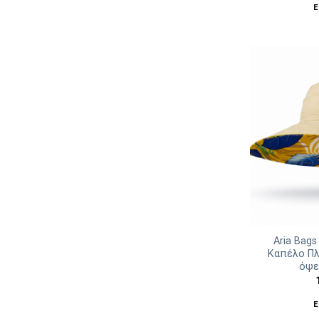
Ε
Aria Bags
Καπέλο Πλ
όψε
Ε