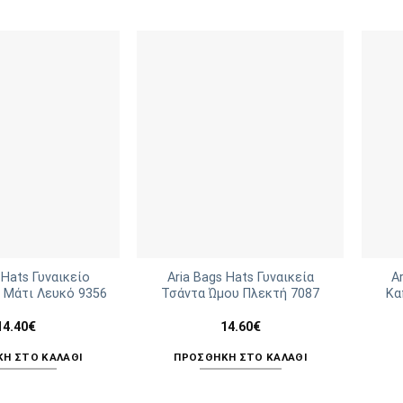
Αυτό
το
προϊόν
έχει
πολλαπλές
παραλλαγές.
Οι
επιλογές
μπορούν
να
επιλεγούν
στη
σελίδα
του
 Hats Γυναικείο
Aria Bags Hats Γυναικεία
A
 Μάτι Λευκό 9356
Τσάντα Ώμου Πλεκτή 7087
Κα
προϊόντος
14.40
€
14.60
€
Η ΣΤΟ ΚΑΛΆΘΙ
ΠΡΟΣΘΉΚΗ ΣΤΟ ΚΑΛΆΘΙ