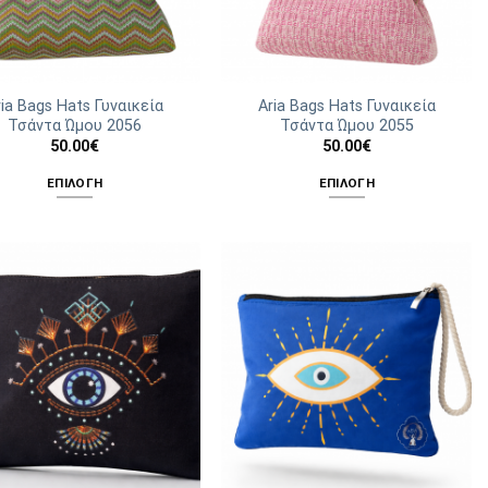
ria Bags Hats Γυναικεία
Aria Bags Hats Γυναικεία
Τσάντα Ώμου 2056
Τσάντα Ώμου 2055
50.00
€
50.00
€
ΕΠΙΛΟΓΉ
ΕΠΙΛΟΓΉ
Αυτό
Αυτό
το
το
προϊόν
προϊόν
έχει
έχει
πολλαπλές
πολλαπλές
παραλλαγές.
παραλλαγές.
Οι
Οι
επιλογές
επιλογές
μπορούν
μπορούν
να
να
επιλεγούν
επιλεγούν
στη
στη