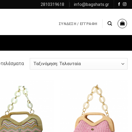
2810319618
info@bagshats.gr
ΣΎΝΔΕΣΗ / ΕΓΓΡΑΦΉ
οτελέσματα