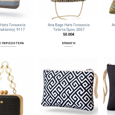
 Hats Γυναικεία
Aria Bags Hats Γυναικεία
A
Θαλάσσης 9117
Τσάντα Ώμου 2057
50.00
€
Ε ΠΕΡΙΣΣΌΤΕΡΑ
ΕΠΙΛΟΓΉ
Αυτό
το
προϊόν
έχει
πολλαπλές
παραλλαγές.
Οι
επιλογές
μπορούν
να
επιλεγούν
στη