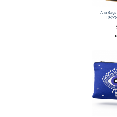
Aria Bags
Τσάντ
Ε