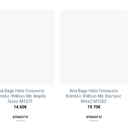
ria Bags Hats Γυναικείο
Aria Bags Hats Γυναικείο
πέλο Ψάθινο Με Φαρδύ
Καπέλο Ψάθινο Με Χάντρες
Γείσο Μ1571
Μπεζ M1552
14.60
€
19.70
€
ΕΠΙΛΟΓΉ
ΕΠΙΛΟΓΉ
Αυτό
Αυτό
το
το