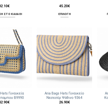
32.10
€
45.20
€
Η ΣΤΟ ΚΑΛΆΘΙ
ΕΠΙΛΟΓΉ
Αυτό
το
προϊόν
έχει
πολλαπλές
παραλλαγές.
Οι
επιλογές
μπορούν
να
επιλεγούν
στη
σελίδα
του
 Hats Γυναικεία
Aria Bags Hats Γυναικείο
A
Μπαμπου B9990
Νεσεσέρ Ψάθινο 9364
Κ
προϊόντος
42.90
€
26.90
€