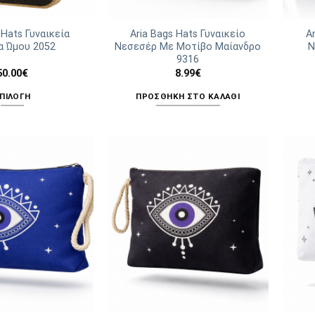
σελίδα
του
 Hats Γυναικεία
Aria Bags Hats Γυναικείο
A
α Ώμου 2052
Νεσεσέρ Με Μοτίβο Μαίανδρο
Ν
προϊόντος
9316
50.00
€
8.99
€
ΠΙΛΟΓΉ
ΠΡΟΣΘΉΚΗ ΣΤΟ ΚΑΛΆΘΙ
Αυτό
το
προϊόν
έχει
πολλαπλές
παραλλαγές.
Οι
επιλογές
μπορούν
να
επιλεγούν
στη
σελίδα