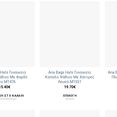
 Hats Γυναικείο
Aria Bags Hats Γυναικείο
Aria 
άθινο Με Φαρδύ
Καπέλο Ψάθινο Με Χάντρες
Πλ
σο M1476
Λευκό M1551
15.40
€
19.70
€
Η ΣΤΟ ΚΑΛΆΘΙ
ΕΠΙΛΟΓΉ
Αυτό
το
προϊόν