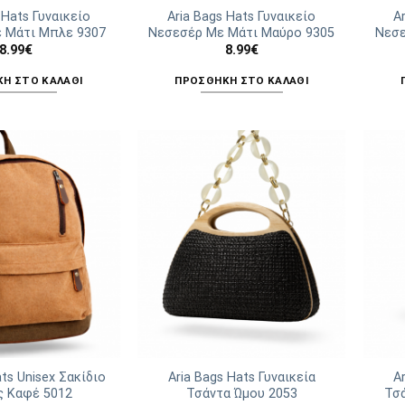
του
 Hats Γυναικείο
Aria Bags Hats Γυναικείο
A
 Μάτι Μπλε 9307
Νεσεσέρ Με Μάτι Μαύρο 9305
Νεσε
προϊόντος
8.99
€
8.99
€
Η ΣΤΟ ΚΑΛΆΘΙ
ΠΡΟΣΘΉΚΗ ΣΤΟ ΚΑΛΆΘΙ
ats Unisex Σακίδιο
Aria Bags Hats Γυναικεία
A
ς Καφέ 5012
Τσάντα Ώμου 2053
Τσ