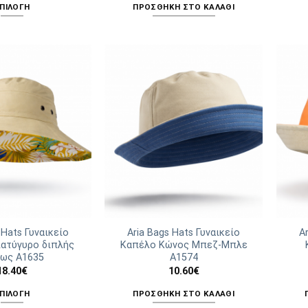
ΠΙΛΟΓΉ
ΠΡΟΣΘΉΚΗ ΣΤΟ ΚΑΛΆΘΙ
Αυτό
το
προϊόν
έχει
πολλαπλές
παραλλαγές.
Οι
επιλογές
μπορούν
να
επιλεγούν
στη
σελίδα
του
 Hats Γυναικείο
Aria Bags Hats Γυναικείο
A
ατύγυρο διπλής
Καπέλο Κώνος Μπεζ-Μπλε
προϊόντος
ως A1635
Α1574
18.40
€
10.60
€
ΠΙΛΟΓΉ
ΠΡΟΣΘΉΚΗ ΣΤΟ ΚΑΛΆΘΙ