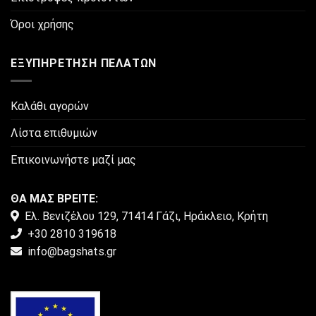
σελίδα
του
Όροι χρήσης
προϊόντος
ΕΞΥΠΗΡΈΤΗΣΗ ΠΕΛΑΤΏΝ
Καλάθι αγορών
Λίστα επιθυμιών
Επικοινωνήστε μαζί μας
ΘΑ ΜΑΣ ΒΡΕΙΤΕ:
Ελ. Βενιζέλου 129, 71414 Γάζι, Ηράκλειο, Κρήτη
+30 2810 319618
info@bagshats.gr