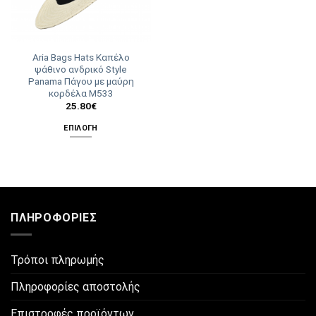
Aria Bags Hats Καπέλο
ψάθινο ανδρικό Style
Panama Πάγου με μαύρη
κορδέλα M533
25.80
€
ΕΠΙΛΟΓΉ
Αυτό
το
προϊόν
έχει
πολλαπλές
ΠΛΗΡΟΦΟΡΊΕΣ
παραλλαγές.
Οι
επιλογές
Τρόποι πληρωμής
μπορούν
να
Πληροφορίες αποστολής
επιλεγούν
στη
Επιστροφές προϊόντων