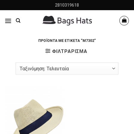
Skip
2810319618
to
content
ΠΡΟΪΌΝΤΑ ΜΕ ΕΤΙΚΈΤΑ “M7302”
ΦΙΛΤΡΆΡΙΣΜΑ