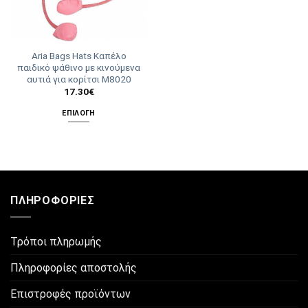
Aria Bags Hats Καπέλο
παιδικό ψάθινο με κινούμενα
αυτιά για κορίτσι M8020
17.30
€
ΕΠΙΛΟΓΉ
Αυτό
το
προϊόν
έχει
πολλαπλές
ΠΛΗΡΟΦΟΡΊΕΣ
παραλλαγές.
Οι
επιλογές
Τρόποι πληρωμής
μπορούν
να
Πληροφορίες αποστολής
επιλεγούν
στη
Επιστροφές προϊόντων
σελίδα