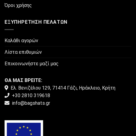
του
Όροι χρήσης
προϊόντος
ΕΞΥΠΗΡΈΤΗΣΗ ΠΕΛΑΤΏΝ
Καλάθι αγορών
Λίστα επιθυμιών
Επικοινωνήστε μαζί μας
ΘΑ ΜΑΣ ΒΡΕΙΤΕ:
Ελ. Βενιζέλου 129, 71414 Γάζι, Ηράκλειο, Κρήτη
+30 2810 319618
info@bagshats.gr