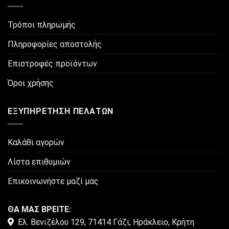
παραλλαγές.
Οι
Τρόποι πληρωμής
επιλογές
μπορούν
Πληροφορίες αποστολής
να
Επιστροφές προϊόντων
επιλεγούν
στη
Όροι χρήσης
σελίδα
του
προϊόντος
ΕΞΥΠΗΡΈΤΗΣΗ ΠΕΛΑΤΏΝ
Καλάθι αγορών
Λίστα επιθυμιών
Επικοινωνήστε μαζί μας
ΘΑ ΜΑΣ ΒΡΕΙΤΕ:
Ελ. Βενιζέλου 129, 71414 Γάζι, Ηράκλειο, Κρήτη