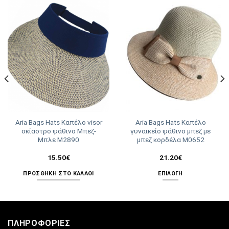
Aria Bags Hats Καπέλο visor
Aria Bags Hats Καπέλο
σκίαστρο ψάθινο Μπεζ-
γυναικείο ψάθινο μπεζ με
Μπλε Μ2890
μπεζ κορδέλα Μ0652
15.50
€
21.20
€
ΠΡΟΣΘΉΚΗ ΣΤΟ ΚΑΛΆΘΙ
ΕΠΙΛΟΓΉ
Αυτό
το
προϊόν
έχει
ΠΛΗΡΟΦΟΡΊΕΣ
πολλαπλές