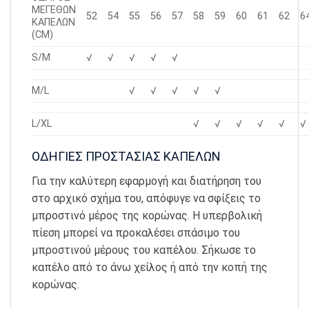
ΜΕΓΕΘΩΝ
52
54
55
56
57
58
59
60
61
62
6
ΚΑΠΕΛΩΝ
(CM)
S/M
√
√
√
√
√
M/L
√
√
√
√
√
L/XL
√
√
√
√
√
√
ΟΔΗΓΙΕΣ ΠΡΟΣΤΑΣΙΑΣ ΚΑΠΕΛΩΝ
Για την καλύτερη εφαρμογή και διατήρηση του
στο αρχικό σχήμα του, απόφυγε να σφίξεις το
μπροστινό μέρος της κορώνας. Η υπερβολική
πίεση μπορεί να προκαλέσει σπάσιμο του
μπροστινού μέρους του καπέλου. Σήκωσε το
καπέλο από το άνω χείλος ή από την κοπή της
κορώνας.