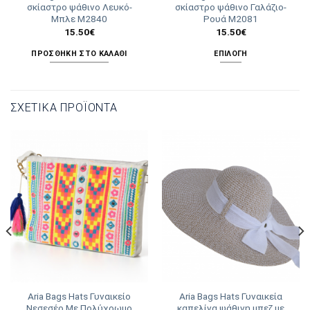
σκίαστρο ψάθινο Λευκό-
σκίαστρο ψάθινο Γαλάζιο-
Μπλε Μ2840
Ρουά Μ2081
15.50
€
15.50
€
ΠΡΟΣΘΉΚΗ ΣΤΟ ΚΑΛΆΘΙ
ΕΠΙΛΟΓΉ
Αυτό
το
προϊόν
ΣΧΕΤΙΚΆ ΠΡΟΪΌΝΤΑ
έχει
πολλαπλές
παραλλαγές.
Οι
επιλογές
μπορούν
να
επιλεγούν
στη
σελίδα
του
προϊόντος
Aria Bags Hats Γυναικείο
Aria Bags Hats Γυναικεία
Νεσεσέρ Με Πολύχρωμο
καπελίνα ψάθινη μπεζ με