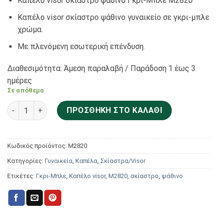
Καπέλο visor σκίαστρο ψάθινο Γκρι-Μπλε Μ2820
Καπέλο visor σκίαστρο ψάθινο γυναικείο σε γκρι-μπλε
χρώμα.
Με πλενόμενη εσωτερική επένδυση.
Διαθεσιμότητα: Άμεση παραλαβή / Παράδoση 1 έως 3
ημέρες
Σε απόθεμα
Aria Bags Hats Καπέλο visor σκίαστρο ψάθινο Γκρι-Μπλε Μ
ΠΡΟΣΘΉΚΗ ΣΤΟ ΚΑΛΆΘΙ
Κωδικός προϊόντος:
Μ2820
Κατηγορίες:
Γυναικεία
,
Καπέλα
,
Σκίαστρα/Visor
Ετικέτες:
Γκρι-Μπλε
,
Καπέλο visor
,
Μ2820
,
σκίαστρο
,
ψάθινο