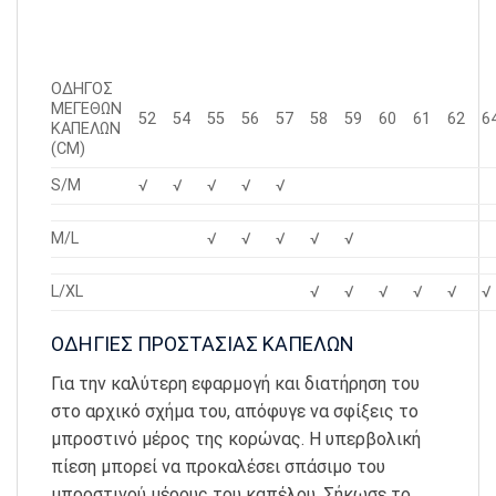
ΟΔΗΓΟΣ
ΜΕΓΕΘΩΝ
52
54
55
56
57
58
59
60
61
62
6
ΚΑΠΕΛΩΝ
(CM)
S/M
√
√
√
√
√
M/L
√
√
√
√
√
L/XL
√
√
√
√
√
√
ΟΔΗΓΙΕΣ ΠΡΟΣΤΑΣΙΑΣ ΚΑΠΕΛΩΝ
Για την καλύτερη εφαρμογή και διατήρηση του
στο αρχικό σχήμα του, απόφυγε να σφίξεις το
μπροστινό μέρος της κορώνας. Η υπερβολική
πίεση μπορεί να προκαλέσει σπάσιμο του
μπροστινού μέρους του καπέλου. Σήκωσε το