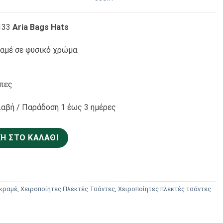
133
Aria Bags Hats
αμέ σε φυσικό χρώμα.
έπες
αβή / Παράδoση 1 έως 3 ημέρες
αμέ Φυσικό Β8133 ποσότητα
Η ΣΤΟ ΚΑΛΆΘΙ
κραμέ
,
Χειροποίητες Πλεκτές Τσάντες
,
Χειροποίητες πλεκτές τσάντες