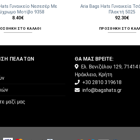
 Hats Γυναικείο Νεσεσέρ Με
Aria Bags Hats Γυναικεία Τσ
ύχρωμο Μοτίβο 9358
Πλεκτή 5025
8.40
€
92.30
€
ΟΣΘΉΚΗ ΣΤΟ ΚΑΛΆΘΙ
ΠΡΟΣΘΉΚΗ ΣΤΟ ΚΑΛ
ΗΣΗ ΠΕΛΑΤΏΝ
ΘΑ ΜΑΣ ΒΡΕΙΤΕ:
Ελ. Βενιζέλου 129, 71414 
Ηράκλειο, Κρήτη
ών
+30 2810 319618
μιών
info@bagshats.gr
τε μαζί μας