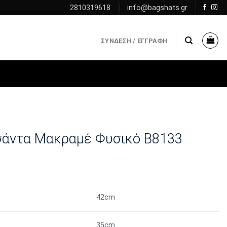
2810319618
info@bagshats.gr
ΣΎΝΔΕΣΗ / ΕΓΓΡΑΦΉ
Τσάντα Μακραμέ Φυσικό Β8133
42cm
35cm