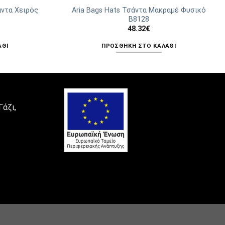
άντα Χειρός
Aria Bags Hats Τσάντα Μακραμέ Φυσικό
Β8128
48.32
€
ΆΘΙ
ΠΡΟΣΘΉΚΗ ΣΤΟ ΚΑΛΆΘΙ
Γάζι,