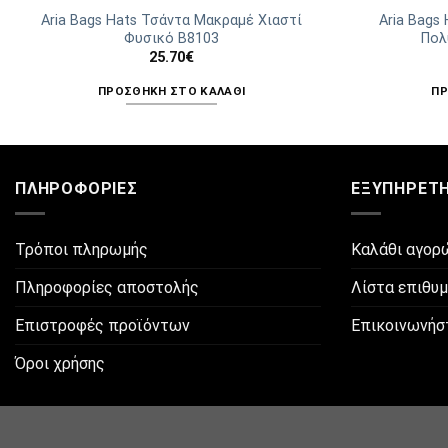
Aria Bags Hats Τσάντα Μακραμέ Χιαστί
Aria Bags
Φυσικό Β8103
Πολ
25.70
€
ΠΡΟΣΘΉΚΗ ΣΤΟ ΚΑΛΆΘΙ
ΠΡ
ΠΛΗΡΟΦΟΡΊΕΣ
ΕΞΥΠΗΡΈΤ
Τρόποι πληρωμής
Καλάθι αγορ
Πληροφορίες αποστολής
Λίστα επιθυ
Επιστροφές προϊόντων
Επικοινωνήσ
Όροι χρήσης