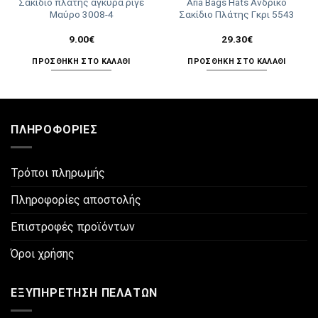
Σακίδιο πλάτης άγκυρα ριγέ
Aria Bags Hats Ανδρικό
Μαύρο 3008-4
Σακίδιο Πλάτης Γκρι 5543
9.00
€
29.30
€
ΠΡΟΣΘΉΚΗ ΣΤΟ ΚΑΛΆΘΙ
ΠΡΟΣΘΉΚΗ ΣΤΟ ΚΑΛΆΘΙ
ΠΛΗΡΟΦΟΡΊΕΣ
Τρόποι πληρωμής
Πληροφορίες αποστολής
Επιστροφές προϊόντων
Όροι χρήσης
ΕΞΥΠΗΡΈΤΗΣΗ ΠΕΛΑΤΏΝ