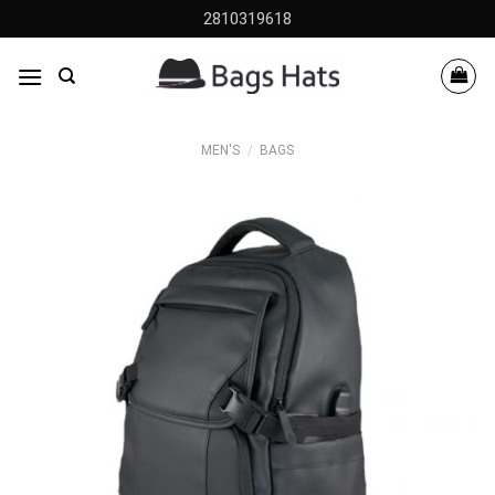
Skip
2810319618
to
content
MEN'S
/
BAGS