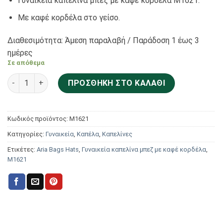
Γυναικεία καπελίνα μπεζ με καφέ κορδέλα Μ1621.
Με καφέ κορδέλα στο γείσο.
Διαθεσιμότητα: Άμεση παραλαβή / Παράδoση 1 έως 3
ημέρες
Σε απόθεμα
Aria Bags Hats Γυναικεία καπελίνα μπεζ με καφέ κορδέλα 
ΠΡΟΣΘΉΚΗ ΣΤΟ ΚΑΛΆΘΙ
Κωδικός προϊόντος:
Μ1621
Κατηγορίες:
Γυναικεία
,
Καπέλα
,
Καπελίνες
Ετικέτες:
Aria Bags Hats
,
Γυναικεία καπελίνα μπεζ με καφέ κορδέλα
,
Μ1621