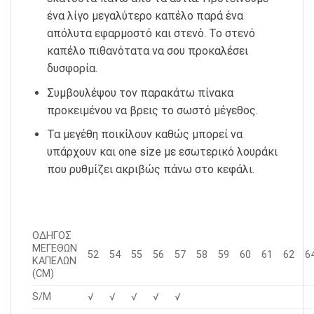
ένα λίγο μεγαλύτερο καπέλο παρά ένα
απόλυτα εφαρμοστό και στενό. Το στενό
καπέλο πιθανότατα να σου προκαλέσει
δυσφορία.
Συμβουλέψου τον παρακάτω πίνακα
προκειμένου να βρεις το σωστό μέγεθος.
Τα μεγέθη ποικίλουν καθώς μπορεί να
υπάρχουν και one size με εσωτερικό λουράκι
που ρυθμίζει ακριβώς πάνω στο κεφάλι.
ΟΔΗΓΟΣ
ΜΕΓΕΘΩΝ
52
54
55
56
57
58
59
60
61
62
6
ΚΑΠΕΛΩΝ
(CM)
S/M
√
√
√
√
√