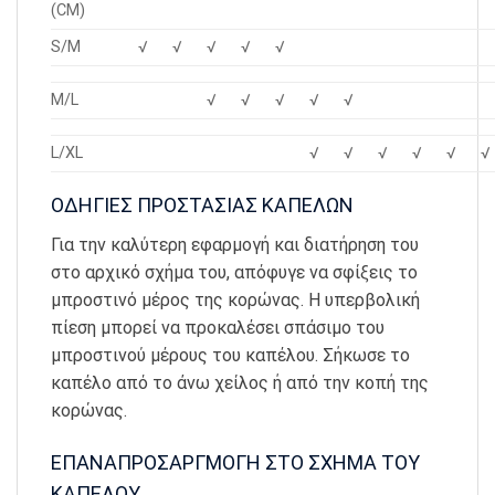
(CM)
S/M
√
√
√
√
√
M/L
√
√
√
√
√
L/XL
√
√
√
√
√
√
ΟΔΗΓΙΕΣ ΠΡΟΣΤΑΣΙΑΣ ΚΑΠΕΛΩΝ
Για την καλύτερη εφαρμογή και διατήρηση του
στο αρχικό σχήμα του, απόφυγε να σφίξεις το
μπροστινό μέρος της κορώνας. Η υπερβολική
πίεση μπορεί να προκαλέσει σπάσιμο του
μπροστινού μέρους του καπέλου. Σήκωσε το
καπέλο από το άνω χείλος ή από την κοπή της
κορώνας.
ΕΠΑΝΑΠΡΟΣΑΡΓΜΟΓΗ ΣΤΟ ΣΧΗΜΑ ΤΟΥ
ΚΑΠΕΛΟΥ