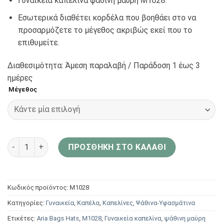
Γυναικεία καπελίνα ψάθινη μαύρη M1028.
Εσωτερικά διαθέτει κορδέλα που βοηθάει στο να
προσαρμόζετε το μέγεθος ακριβώς εκεί που το
επιθυμείτε.
Διαθεσιμότητα: Άμεση παραλαβή / Παράδoση 1 έως 3
ημέρες
Μέγεθος
Aria Bags Hats Γυναικεία καπελίνα ψάθινη μαύρη M1028 πο
ΠΡΟΣΘΉΚΗ ΣΤΟ ΚΑΛΆΘΙ
Κωδικός προϊόντος:
M1028
Κατηγορίες:
Γυναικεία
,
Καπέλα
,
Καπελίνες
,
Ψάθινα-Υφασμάτινα
Ετικέτες:
Aria Bags Hats
,
M1028
,
Γυναικεία καπελίνα
,
ψάθινη μαύρη