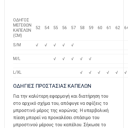
ΟΔΗΓΟΣ
ΜΕΓΕΘΩΝ
52
54
55
56
57
58
59
60
61
62
6
ΚΑΠΕΛΩΝ
(CM)
S/M
√
√
√
√
√
M/L
√
√
√
√
√
L/XL
√
√
√
√
√
√
ΟΔΗΓΙΕΣ ΠΡΟΣΤΑΣΙΑΣ ΚΑΠΕΛΩΝ
Για την καλύτερη εφαρμογή και διατήρηση του
στο αρχικό σχήμα του, απόφυγε να σφίξεις το
μπροστινό μέρος της κορώνας. Η υπερβολική
πίεση μπορεί να προκαλέσει σπάσιμο του
μπροστινού μέρους του καπέλου. Σήκωσε το