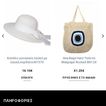
Καπέλο γυναικείο λευκό με
Aria Bags Hats Τσάντα
λευκή κορδέλα Μ1570
Μακραμέ Φυσικό Β8124
16.10
€
41.25
€
ΕΠΙΛΟΓΉ
ΠΡΟΣΘΉΚΗ ΣΤΟ ΚΑΛΆΘΙ
Αυτό
το
προϊόν
έχει
ΠΛΗΡΟΦΟΡΊΕΣ
πολλαπλές