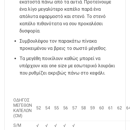
εκατοστά πάνω από τα αυτιά. Προτείνουμε
ένα λίγο μεγαλύτερο καπέλο παρά ένα
απόλυτα εφαρμοστό και στενό. Το στενό
καπέλο πιθανότατα να σου προκαλέσει
δυσφορία.
Συμβουλέψου τον παρακάτω πίνακα
προκειμένου να βρεις το σωστό μέγεθος.
Τα μεγέθη ποικίλουν καθώς μπορεί να
υπάρχουν και one size με εσωτερικό λουράκι
που ρυθμίζει ακριβώς πάνω στο κεφάλι.
ΟΔΗΓΟΣ
ΜΕΓΕΘΩΝ
52
54
55
56
57
58
59
60
61
62
6
ΚΑΠΕΛΩΝ
(CM)
S/M
√
√
√
√
√