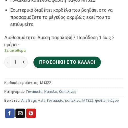
Γυναικεία καπελίνα ψάθινη πάγου Μ1322.
Εσωτερικά διαθέτει κορδέλα που βοηθάει στο να
προσαρμόζετε το μέγεθος ακριβώς εκεί που το
επιθυμείτε.
Διαθεσιμότητα: Άμεση παραλαβή / Παράδoση 1 έως 3
ημέρες
Σε απόθεμα
Aria Bags Hats Γυναικεία καπελίνα ψάθινη πάγου Μ1322 πο
ΠΡΟΣΘΉΚΗ ΣΤΟ ΚΑΛΆΘΙ
Κωδικός προϊόντος:
Μ1322
Κατηγορίες:
Γυναικεία
,
Καπέλα
,
Καπελίνες
Ετικέτες:
Aria Bags Hats
,
Γυναικεία
,
καπελίνα
,
Μ1322
,
ψάθινη πάγου