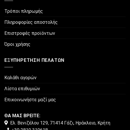
παραλλαγές.
Οι
Τρόποι πληρωμής
επιλογές
μπορούν
Πληροφορίες αποστολής
να
Επιστροφές προϊόντων
επιλεγούν
στη
Όροι χρήσης
σελίδα
του
προϊόντος
ΕΞΥΠΗΡΈΤΗΣΗ ΠΕΛΑΤΏΝ
Καλάθι αγορών
Λίστα επιθυμιών
Επικοινωνήστε μαζί μας
ΘΑ ΜΑΣ ΒΡΕΙΤΕ:
Ελ. Βενιζέλου 129, 71414 Γάζι, Ηράκλειο, Κρήτη