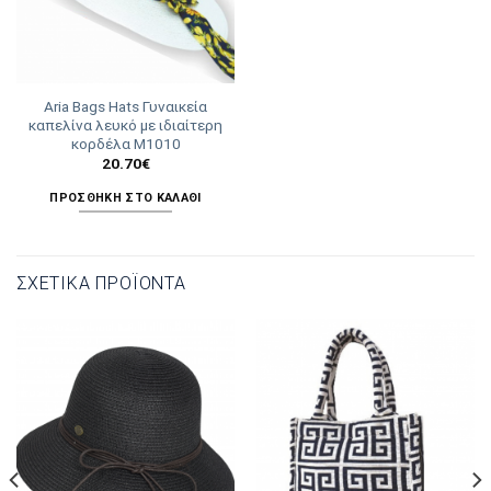
Aria Bags Hats Γυναικεία
καπελίνα λευκό με ιδιαίτερη
κορδέλα Μ1010
20.70
€
ΠΡΟΣΘΉΚΗ ΣΤΟ ΚΑΛΆΘΙ
ΣΧΕΤΙΚΆ ΠΡΟΪΌΝΤΑ