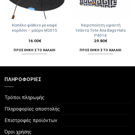
Καπέλο ψάθινο με καφέ
Χειροποίητη υφαντή
κορδόνι – μαύρο Μ2015
τσάντα Tote Aria Bags Hats
Ρ4014
16.00
€
29.80
€
ΠΡΟΣΘΉΚΗ ΣΤΟ ΚΑΛΆΘΙ
ΠΡΟΣΘΉΚΗ ΣΤΟ ΚΑΛΆΘΙ
ΠΛΗΡΟΦΟΡΊΕΣ
Τρόποι πληρωμής
Πληροφορίες αποστολής
Επιστροφές προϊόντων
Όροι χρήσης