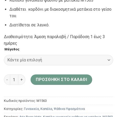
Καπέλο γυναικείο ψάθινο με ματάκια Μ1563
Διαθέτει κορδόνι με διακοσμητικά ματάκια στο γείσο
του.
Διατίθεται σε: λευκό.
Διαθεσιμότητα: Άμεση παραλαβή / Παράδoση 1 έως 3
ημέρες
Μέγεθος
Aria Bags Hats Καπέλο γυναικείο ψάθινο με ματάκια Μ1563
ΠΡΟΣΘΉΚΗ ΣΤΟ ΚΑΛΆΘΙ
Κωδικός προϊόντος:
Μ1563
Κατηγορίες:
Γυναικεία
,
Καπέλα
,
Ψάθινα-Υφασμάτινα
Ετικέτες:
Aria Bags Hats
,
Καπέλο γυναικείο ψάθινο με ματάκια
,
Μ1563