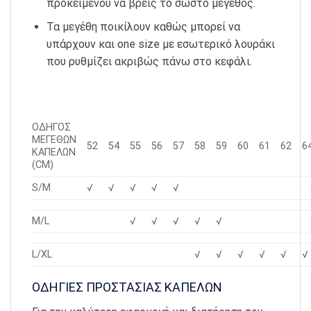
προκειμένου να βρεις το σωστό μέγεθος.
Τα μεγέθη ποικίλουν καθώς μπορεί να
υπάρχουν και one size με εσωτερικό λουράκι
που ρυθμίζει ακριβώς πάνω στο κεφάλι.
ΟΔΗΓΟΣ
ΜΕΓΕΘΩΝ
52
54
55
56
57
58
59
60
61
62
6
ΚΑΠΕΛΩΝ
(CM)
S/M
√
√
√
√
√
M/L
√
√
√
√
√
L/XL
√
√
√
√
√
√
ΟΔΗΓΙΕΣ ΠΡΟΣΤΑΣΙΑΣ ΚΑΠΕΛΩΝ