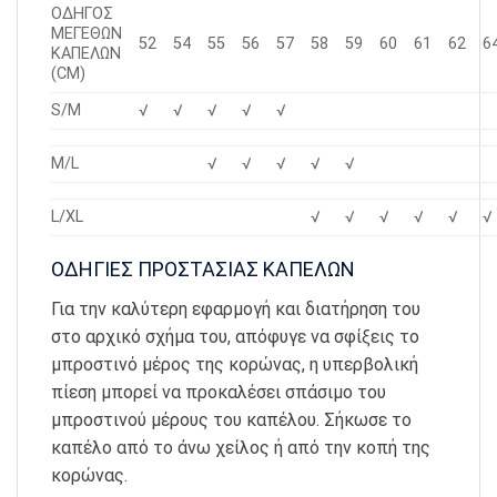
ΟΔΗΓΟΣ
ΜΕΓΕΘΩΝ
52
54
55
56
57
58
59
60
61
62
6
ΚΑΠΕΛΩΝ
(CM)
S/M
√
√
√
√
√
M/L
√
√
√
√
√
L/XL
√
√
√
√
√
√
ΟΔΗΓΙΕΣ ΠΡΟΣΤΑΣΙΑΣ ΚΑΠΕΛΩΝ
Για την καλύτερη εφαρμογή και διατήρηση του
στο αρχικό σχήμα του, απόφυγε να σφίξεις το
μπροστινό μέρος της κορώνας, η υπερβολική
πίεση μπορεί να προκαλέσει σπάσιμο του
μπροστινού μέρους του καπέλου. Σήκωσε το
καπέλο από το άνω χείλος ή από την κοπή της
κορώνας.