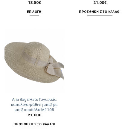
18.50
€
21.00
€
ΕΠΙΛΟΓΉ
ΠΡΟΣΘΉΚΗ ΣΤΟ ΚΑΛΆΘΙ
Αυτό
το
προϊόν
έχει
πολλαπλές
παραλλαγές.
Οι
επιλογές
μπορούν
να
επιλεγούν
στη
σελίδα
Aria Bags Hats Γυναικεία
του
καπελίνα ψάθινη μπεζ με
προϊόντος
μπεζ κορδέλα M1108
21.00
€
ΠΡΟΣΘΉΚΗ ΣΤΟ ΚΑΛΆΘΙ