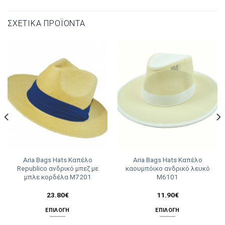
ΣΧΕΤΙΚΆ ΠΡΟΪΌΝΤΑ
Aria Bags Hats Καπέλο
Aria Bags Hats Καπέλο
Republico ανδρικό μπεζ με
καουμπόικο ανδρικό λευκό
μπλε κορδέλα Μ7201
Μ6101
23.80
€
11.90
€
ΕΠΙΛΟΓΉ
ΕΠΙΛΟΓΉ
Αυτό
Αυτό