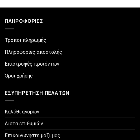
το
το
προϊόν
προϊόν
έχει
έχει
ΠΛΗΡΟΦΟΡΊΕΣ
πολλαπλές
πολλαπλές
παραλλαγές.
παραλλαγές.
Οι
Οι
Τρόποι πληρωμής
επιλογές
επιλογές
μπορούν
μπορούν
Πληροφορίες αποστολής
να
να
Επιστροφές προϊόντων
επιλεγούν
επιλεγούν
στη
στη
Όροι χρήσης
σελίδα
σελίδα
του
του
προϊόντος
προϊόντος
ΕΞΥΠΗΡΈΤΗΣΗ ΠΕΛΑΤΏΝ
Καλάθι αγορών
Λίστα επιθυμιών
Επικοινωνήστε μαζί μας