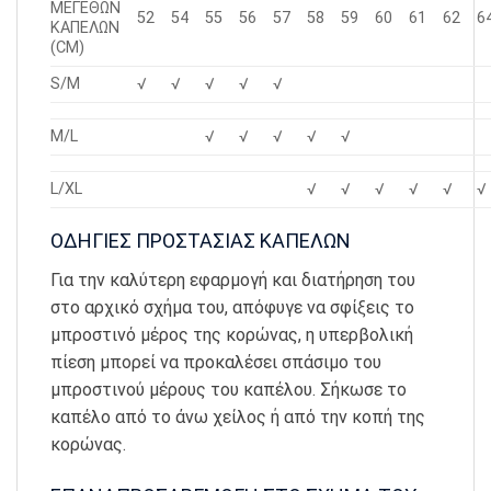
ΜΕΓΕΘΩΝ
52
54
55
56
57
58
59
60
61
62
6
ΚΑΠΕΛΩΝ
(CM)
S/M
√
√
√
√
√
M/L
√
√
√
√
√
L/XL
√
√
√
√
√
√
ΟΔΗΓΙΕΣ ΠΡΟΣΤΑΣΙΑΣ ΚΑΠΕΛΩΝ
Για την καλύτερη εφαρμογή και διατήρηση του
στο αρχικό σχήμα του, απόφυγε να σφίξεις το
μπροστινό μέρος της κορώνας, η υπερβολική
πίεση μπορεί να προκαλέσει σπάσιμο του
μπροστινού μέρους του καπέλου. Σήκωσε το
καπέλο από το άνω χείλος ή από την κοπή της
κορώνας.