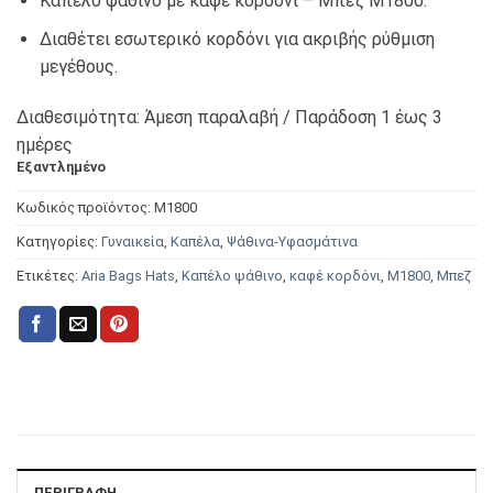
Καπέλο ψάθινο με καφέ κορδόνι – Μπεζ Μ1800.
Διαθέτει εσωτερικό κορδόνι για ακριβής ρύθμιση
μεγέθους.
Διαθεσιμότητα: Άμεση παραλαβή / Παράδoση 1 έως 3
ημέρες
Εξαντλημένο
Κωδικός προϊόντος:
Μ1800
Κατηγορίες:
Γυναικεία
,
Καπέλα
,
Ψάθινα-Υφασμάτινα
Ετικέτες:
Aria Bags Hats
,
Καπέλο ψάθινο
,
καφέ κορδόνι
,
Μ1800
,
Μπεζ
ΠΕΡΙΓΡΑΦΉ