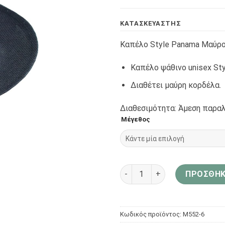
KΑΤΑΣΚΕΥΑΣΤΗΣ
Καπέλο Style Panama Μαύρ
Καπέλο ψάθινο unisex St
Διαθέτει μαύρη κορδέλα.
Διαθεσιμότητα: Άμεση παραλ
Μέγεθος
Aria Bags Hats Καπέλο Styl
ΠΡΟΣΘΉΚ
Κωδικός προϊόντος:
Μ552-6