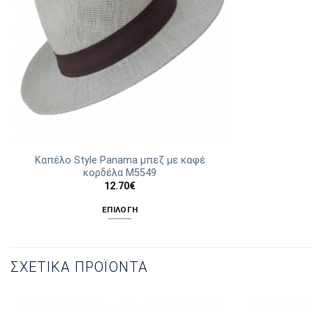
Καπέλο Style Panama μπεζ με καφέ
κορδέλα Μ5549
12.70
€
ΕΠΙΛΟΓΉ
Αυτό
το
προϊόν
ΣΧΕΤΙΚΆ ΠΡΟΪΌΝΤΑ
έχει
πολλαπλές
παραλλαγές.