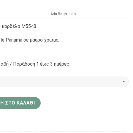
Αria Bags Hats
ο κορδέλα Μ5548
yle Panama σε μαύρο χρώμα.
αβή / Παράδoση 1 έως 3 ημέρες
e Panama Μαύρο κορδέλα Μ5548 ποσότητα
Η ΣΤΟ ΚΑΛΆΘΙ