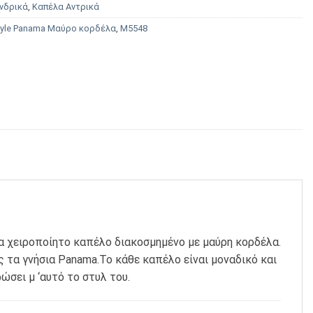
νδρικά
,
Καπέλα Αντρικά
tyle Panama Μαύρο κορδέλα
,
Μ5548
α χειροποίητο καπέλο διακοσμημένο με μαύρη κορδέλα.
 τα γνήσια Panama.Το κάθε καπέλο είναι μοναδικό και
σει μ ‘αυτό το στυλ του.