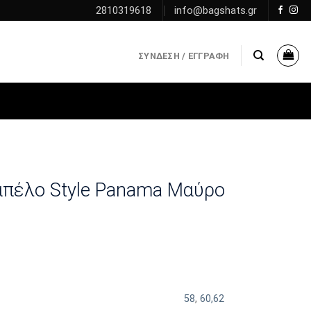
2810319618
info@bagshats.gr
ΣΎΝΔΕΣΗ / ΕΓΓΡΑΦΉ
Καπέλο Style Panama Μαύρο
58
,
60,62