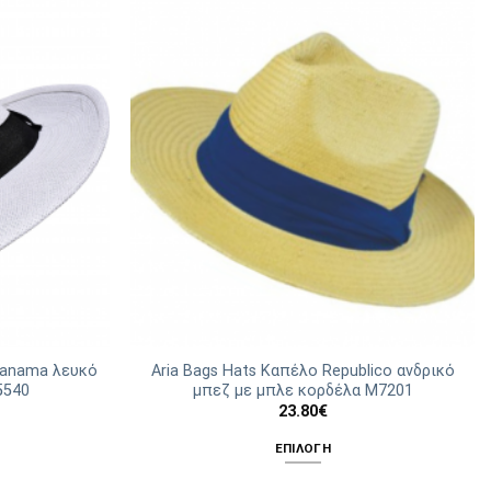
 Panama λευκό
Aria Bags Hats Καπέλο Republico ανδρικό
5540
μπεζ με μπλε κορδέλα Μ7201
23.80
€
ΕΠΙΛΟΓΉ
Αυτό