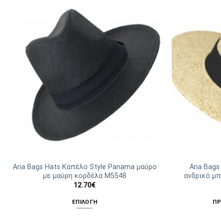
Οι
επιλογές
μπορούν
να
επιλεγούν
στη
σελίδα
του
προϊόντος
Aria Bags Hats Καπέλο Style Panama μαύρο
Aria Bags
με μαύρη κορδέλα Μ5548
ανδρικό μ
12.70
€
ΕΠΙΛΟΓΉ
ΠΡ
Αυτό