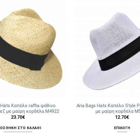
 Hats Καπέλο raffia ψάθινο
Aria Bags Hats Καπέλο Style
πεζ με μαύρη κορδέλα Μ4922
με μαύρη κορδέλα Μ
23.70
€
12.70
€
ΟΣΘΉΚΗ ΣΤΟ ΚΑΛΆΘΙ
ΕΠΙΛΟΓΉ
Αυτό