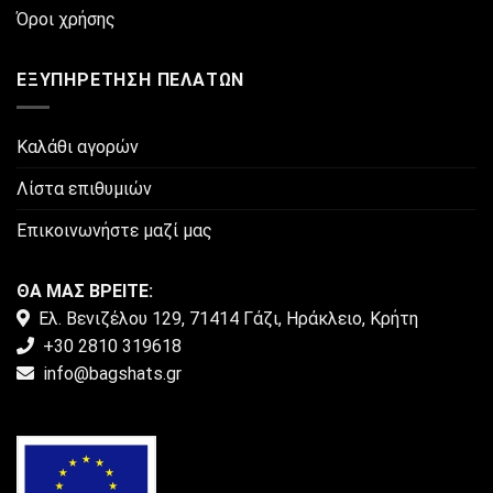
στη
Όροι χρήσης
σελίδα
του
προϊόντος
ΕΞΥΠΗΡΈΤΗΣΗ ΠΕΛΑΤΏΝ
Καλάθι αγορών
Λίστα επιθυμιών
Επικοινωνήστε μαζί μας
ΘΑ ΜΑΣ ΒΡΕΙΤΕ:
Ελ. Βενιζέλου 129, 71414 Γάζι, Ηράκλειο, Κρήτη
+30 2810 319618
info@bagshats.gr