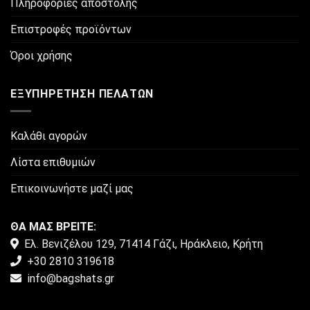
μπορούν
Πληροφορίες αποστολής
να
Επιστροφές προϊόντων
επιλεγούν
στη
Όροι χρήσης
σελίδα
του
προϊόντος
ΕΞΥΠΗΡΈΤΗΣΗ ΠΕΛΑΤΏΝ
Καλάθι αγορών
Λίστα επιθυμιών
Επικοινωνήστε μαζί μας
ΘΑ ΜΑΣ ΒΡΕΙΤΕ:
Ελ. Βενιζέλου 129, 71414 Γάζι, Ηράκλειο, Κρήτη
+30 2810 319618
info@bagshats.gr