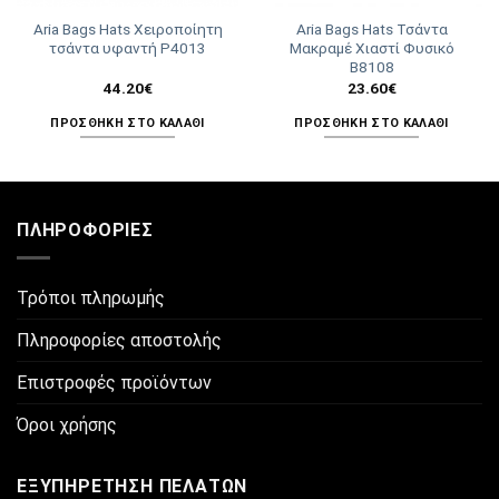
Aria Bags Hats Χειροποίητη
Aria Bags Hats Τσάντα
τσάντα υφαντή Ρ4013
Μακραμέ Χιαστί Φυσικό
Β8108
44.20
€
23.60
€
ΠΡΟΣΘΉΚΗ ΣΤΟ ΚΑΛΆΘΙ
ΠΡΟΣΘΉΚΗ ΣΤΟ ΚΑΛΆΘΙ
ΠΛΗΡΟΦΟΡΊΕΣ
Τρόποι πληρωμής
Πληροφορίες αποστολής
Επιστροφές προϊόντων
Όροι χρήσης
ΕΞΥΠΗΡΈΤΗΣΗ ΠΕΛΑΤΏΝ