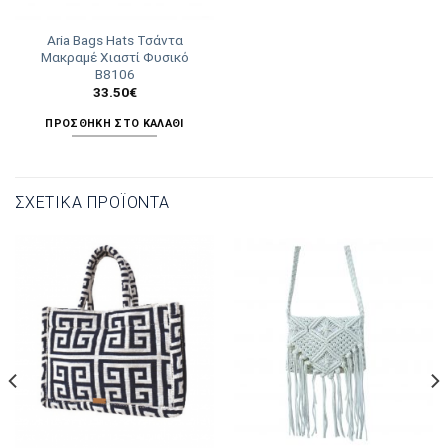
Aria Bags Hats Τσάντα
Μακραμέ Χιαστί Φυσικό
Β8106
33.50
€
ΠΡΟΣΘΉΚΗ ΣΤΟ ΚΑΛΆΘΙ
ΣΧΕΤΙΚΆ ΠΡΟΪΌΝΤΑ