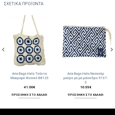
ΣΧΕΤΙΚΆ ΠΡΟΪΌΝΤΑ
Aria Bags Hats Τσάντα
Aria Bags Hats Νεσεσέρ
Μακραμέ Φυσικό Β8125
μαύρο με με μαίανδρο 9137-
3
41.00
€
10.55
€
ΠΡΟΣΘΉΚΗ ΣΤΟ ΚΑΛΆΘΙ
ΠΡΟΣΘΉΚΗ ΣΤΟ ΚΑΛΆΘΙ