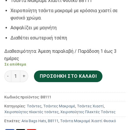
Τσάντα Μακραμέ Χιαστί Φυσικό Β8111
Χειροποίητη τσάντα μακραμέ με κρόσσια χιαστί σε
φυσικό χρώμα.
Ασφαλίζει με μαγνήτη
Διαθέτει εσωτερική τσέπη
Διαθεσιμότητα: Άμεση παραλαβή / Παράδoση 1 έως 3
ημέρες
Σε απόθεμα
Aria Bags Hats Τσάντα Μακραμέ Χιαστί Φυσικό Β8111 ποσότ
ΠΡΟΣΘΉΚΗ ΣΤΟ ΚΑΛΆΘΙ
Κωδικός προϊόντος:
Β8111
Κατηγορίες:
Τσάντες
,
Τσάντες Μακραμέ
,
Τσάντες Χιαστί
,
Χειροποίητες πλεκτές τσάντες
,
Χειροποίητες Πλεκτές Τσάντες
Ετικέτες:
Aria Bags Hats
,
Β8111
,
Τσάντα Μακραμέ Χιαστί Φυσικό