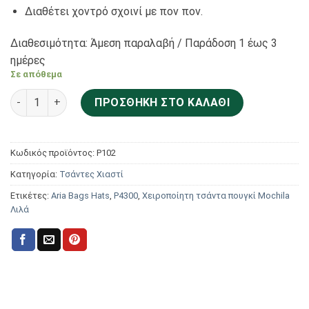
Διαθέτει χοντρό σχοινί με πον πον.
Διαθεσιμότητα: Άμεση παραλαβή / Παράδoση 1 έως 3
ημέρες
Σε απόθεμα
Aria Bags Hats Χειροποίητη τσάντα πουγκί Mochila Λιλά Ρ4
ΠΡΟΣΘΉΚΗ ΣΤΟ ΚΑΛΆΘΙ
Κωδικός προϊόντος:
Ρ102
Κατηγορία:
Τσάντες Χιαστί
Ετικέτες:
Aria Bags Hats
,
Ρ4300
,
Χειροποίητη τσάντα πουγκί Mochila
Λιλά