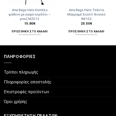
Aria Bags Hats Καπέλο
Aria Bags Hats Τσάντα
ψάθινο με καφέ κορδόνι –
Μακραμέ Χιαστί Φυσικό
μπεζ Μ2013
Β8102
15.80
€
25.50
€
ΠΡΟΣΘΉΚΗ ΣΤΟ ΚΑΛΆΘΙ
ΠΡΟΣΘΉΚΗ ΣΤΟ ΚΑΛΆΘΙ
ΠΛΗΡΟΦΟΡΊΕΣ
Τρόποι πληρωμής
Πληροφορίες αποστολής
Επιστροφές προϊόντων
Όροι χρήσης
ΕΞΥΠΗΡΈΤΗΣΗ ΠΕΛΑΤΏΝ