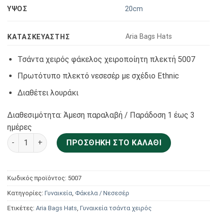
ΥΨΟΣ
20cm
Αria Bags Hats
KΑΤΑΣΚΕΥΑΣΤΉΣ
Τσάντα χειρός φάκελος χειροποίητη πλεκτή 5007
Πρωτότυπο πλεκτό νεσεσέρ με σχέδιο Ethnic
Διαθέτει λουράκι
Διαθεσιμότητα: Άμεση παραλαβή / Παράδoση 1 έως 3
ημέρες
Aria Bags Hats Γυναικεία Τσάντα Χειρός Πλεκτή 5007 ποσότ
ΠΡΟΣΘΉΚΗ ΣΤΟ ΚΑΛΆΘΙ
Κωδικός προϊόντος:
5007
Κατηγορίες:
Γυναικεία
,
Φάκελα / Νεσεσέρ
Ετικέτες:
Aria Bags Hats
,
Γυναικεία τσάντα χειρός