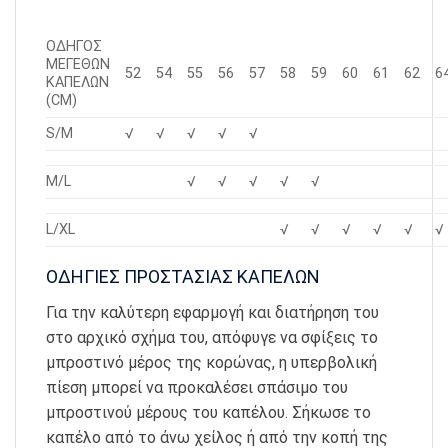
ΟΔΗΓΟΣ
ΜΕΓΕΘΩΝ
52
54
55
56
57
58
59
60
61
62
6
ΚΑΠΕΛΩΝ
(CM)
S/M
√
√
√
√
√
M/L
√
√
√
√
√
L/XL
√
√
√
√
√
√
ΟΔΗΓΙΕΣ ΠΡΟΣΤΑΣΙΑΣ ΚΑΠΕΛΩΝ
Για την καλύτερη εφαρμογή και διατήρηση του
στο αρχικό σχήμα του, απόφυγε να σφίξεις το
μπροστινό μέρος της κορώνας, η υπερβολική
πίεση μπορεί να προκαλέσει σπάσιμο του
μπροστινού μέρους του καπέλου. Σήκωσε το
καπέλο από το άνω χείλος ή από την κοπή της