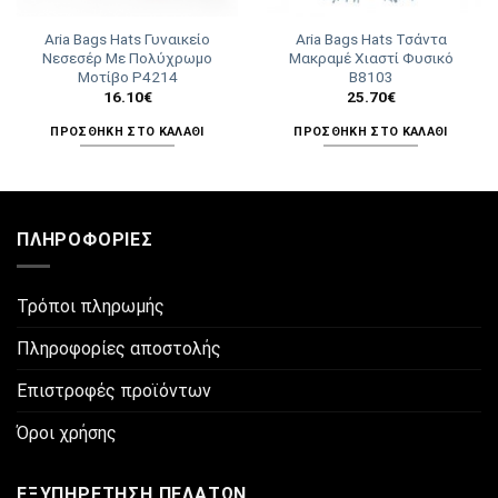
Aria Bags Hats Γυναικείο
Aria Bags Hats Τσάντα
Νεσεσέρ Με Πολύχρωμο
Μακραμέ Χιαστί Φυσικό
Μοτίβο P4214
Β8103
16.10
€
25.70
€
ΠΡΟΣΘΉΚΗ ΣΤΟ ΚΑΛΆΘΙ
ΠΡΟΣΘΉΚΗ ΣΤΟ ΚΑΛΆΘΙ
ΠΛΗΡΟΦΟΡΊΕΣ
Τρόποι πληρωμής
Πληροφορίες αποστολής
Επιστροφές προϊόντων
Όροι χρήσης
ΕΞΥΠΗΡΈΤΗΣΗ ΠΕΛΑΤΏΝ