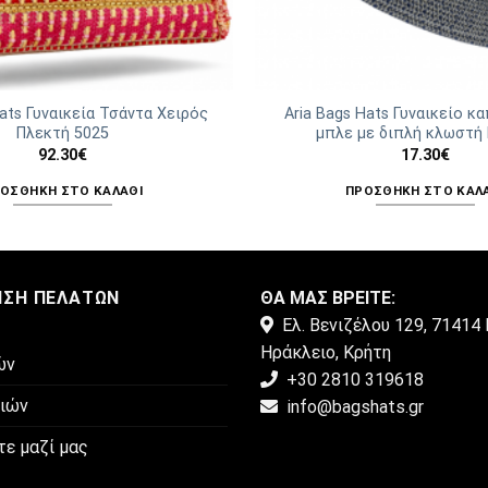
Hats Γυναικεία Τσάντα Χειρός
Aria Bags Hats Γυναικείο κ
Πλεκτή 5025
μπλε με διπλή κλωστή
92.30
€
17.30
€
ΟΣΘΉΚΗ ΣΤΟ ΚΑΛΆΘΙ
ΠΡΟΣΘΉΚΗ ΣΤΟ ΚΑΛ
ΗΣΗ ΠΕΛΑΤΏΝ
ΘΑ ΜΑΣ ΒΡΕΙΤΕ:
Ελ. Βενιζέλου 129, 71414 
Ηράκλειο, Κρήτη
ών
+30 2810 319618
μιών
info@bagshats.gr
τε μαζί μας