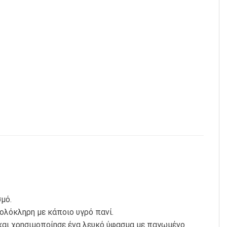
μό.
ολόκληρη με κάποιο υγρό πανί.
 και χρησιμοποίησε ένα λευκό ύφασμα με παγωμένο