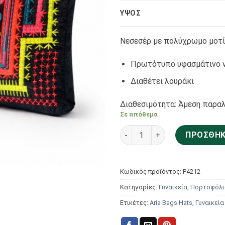
ΥΨΟΣ
Νεσεσέρ με πολύχρωμο μοτ
Πρωτότυπο υφασμάτινο ν
Διαθέτει λουράκι
Διαθεσιμότητα: Άμεση παραλ
Σε απόθεμα
Aria Bags Hats Γυναικείο Ν
ΠΡΟΣΘΉΚ
Κωδικός προϊόντος:
P4212
Κατηγορίες:
Γυναικεία
,
Πορτοφόλι
Ετικέτες:
Aria Bags Hats
,
Γυναικεία