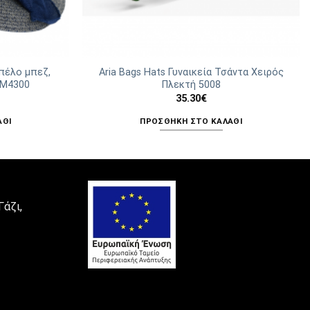
απέλο μπεζ,
Aria Bags Hats Γυναικεία Τσάντα Χειρός
 Μ4300
Πλεκτή 5008
35.30
€
ΆΘΙ
ΠΡΟΣΘΉΚΗ ΣΤΟ ΚΑΛΆΘΙ
Γάζι,