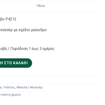
19cm
ίβο P4212
εσεσέρ με σχέδιο μαίανδρο
αβή / Παράδoση 1 έως 3 ημέρες
εσεσέρ Με Πολύχρωμο Μοτίβο P4212 ποσότητα
Η ΣΤΟ ΚΑΛΆΘΙ
α
,
Τσάντες
,
Φάκελα / Νεσεσέρ
 τσάντα χειρός