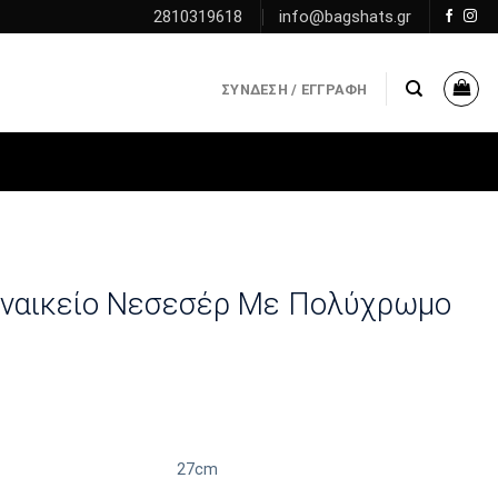
2810319618
info@bagshats.gr
ΣΎΝΔΕΣΗ / ΕΓΓΡΑΦΉ
Γυναικείο Νεσεσέρ Με Πολύχρωμο
27cm