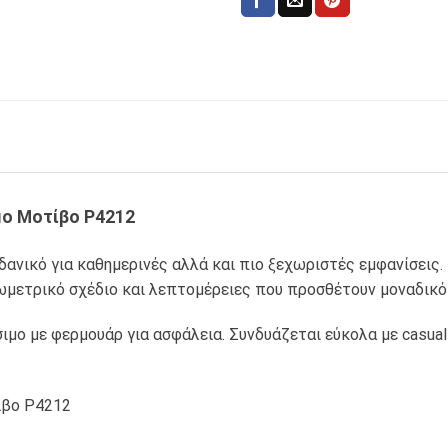
μο Μοτίβο P4212
ιδανικό για καθημερινές αλλά και πιο ξεχωριστές εμφανίσει
μετρικό σχέδιο και λεπτομέρειες που προσθέτουν μοναδικό
ιμο με φερμουάρ για ασφάλεια. Συνδυάζεται εύκολα με casual ή
ίβο P4212