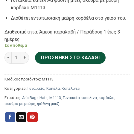
Γυναικεία καπελίνα ψάθινη μπεζ σκούρα με μαύρη
κορδέλα M1113.
Διαθέτει εντυπωσιακή μαύρη κορδέλα στο γείσο του.
Διαθεσιμότητα: Άμεση παραλαβή / Παράδoση 1 έως 3
ημέρες
Σε απόθεμα
Aria Bags Hats Γυναικεία καπελίνα ψάθινη μπεζ σκούρα με
ΠΡΟΣΘΉΚΗ ΣΤΟ ΚΑΛΆΘΙ
Κωδικός προϊόντος:
M1113
Κατηγορίες:
Γυναικεία
,
Καπέλα
,
Καπελίνες
Ετικέτες:
Aria Bags Hats
,
M1113
,
Γυναικεία καπελίνα
,
κορδέλα
,
σκούρα με μαύρη
,
ψάθινη μπεζ