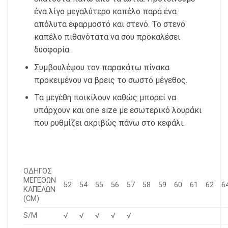
ένα λίγο μεγαλύτερο καπέλο παρά ένα
απόλυτα εφαρμοστό και στενό. Το στενό
καπέλο πιθανότατα να σου προκαλέσει
δυσφορία.
Συμβουλέψου τον παρακάτω πίνακα
προκειμένου να βρεις το σωστό μέγεθος.
Τα μεγέθη ποικίλουν καθώς μπορεί να
υπάρχουν και one size με εσωτερικό λουράκι
που ρυθμίζει ακριβώς πάνω στο κεφάλι.
ΟΔΗΓΟΣ
ΜΕΓΕΘΩΝ
52
54
55
56
57
58
59
60
61
62
6
ΚΑΠΕΛΩΝ
(CM)
S/M
√
√
√
√
√