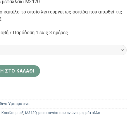
ε μεταλλάκι Μ3120.
το καπέλο το οποίο λειτουργεί ως ασπίδα που απωθεί τις
.
αβή / Παράδoση 1 έως 3 ημέρες
απέλο μπεζ με μεταλλάκι Μ3120 ποσότητα
Η ΣΤΟ ΚΑΛΆΘΙ
θινα-Υφασμάτινα
,
Καπέλο μπεζ
,
Μ3120
,
με σκοινάκι που ενώνει με
,
μέταλλο