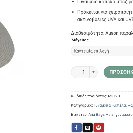
Γυναικείο καπέλο μπεζ μ
Πρόκειται για χειροποίη
ακτινοβολίες UVA και UVB
Διαθεσιμότητα: Άμεση παραλ
Μέγεθος
Aria Bags Hats Γυναικείο κ
ΠΡΟΣΘΉΚ
Κωδικός προϊόντος:
Μ3120
Κατηγορίες:
Γυναικεία
,
Καπέλα
,
Ψά
Ετικέτες:
Aria Bags Hats
,
γυναικείο