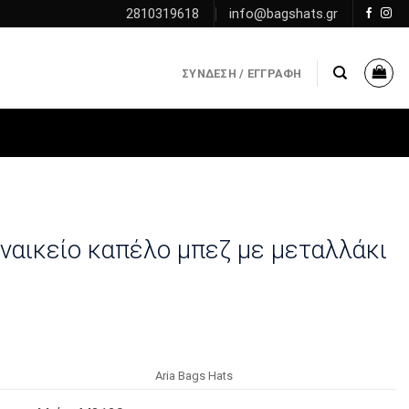
2810319618
info@bagshats.gr
ΣΎΝΔΕΣΗ / ΕΓΓΡΑΦΉ
υναικείο καπέλο μπεζ με μεταλλάκι
Αria Bags Hats