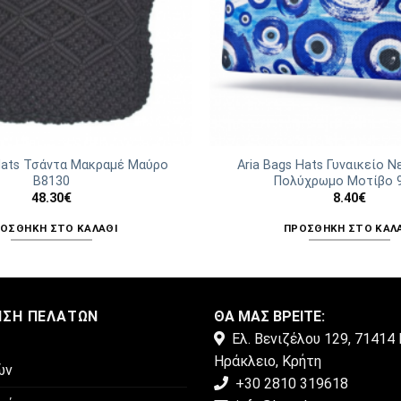
 Hats Τσάντα Μακραμέ Μαύρο
Aria Bags Hats Γυναικείο 
Β8130
Πολύχρωμο Μοτίβο 
48.30
€
8.40
€
ΟΣΘΉΚΗ ΣΤΟ ΚΑΛΆΘΙ
ΠΡΟΣΘΉΚΗ ΣΤΟ ΚΑΛ
ΗΣΗ ΠΕΛΑΤΏΝ
ΘΑ ΜΑΣ ΒΡΕΙΤΕ:
Ελ. Βενιζέλου 129, 71414 
Ηράκλειο, Κρήτη
ών
+30 2810 319618