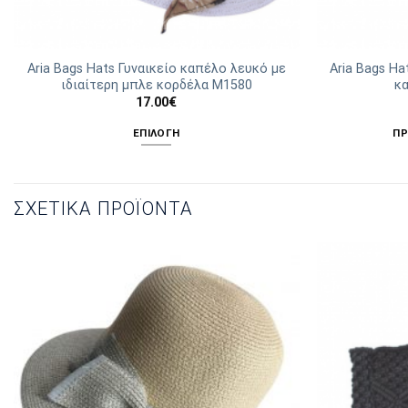
Aria Bags Hats Γυναικείο καπέλο λευκό με
Aria Bags Ha
ιδιαίτερη μπλε κορδέλα Μ1580
κ
17.00
€
ΕΠΙΛΟΓΉ
ΠΡ
Αυτό
το
προϊόν
ΣΧΕΤΙΚΆ ΠΡΟΪΌΝΤΑ
έχει
πολλαπλές
παραλλαγές.
Οι
επιλογές
μπορούν
να
επιλεγούν
στη
σελίδα