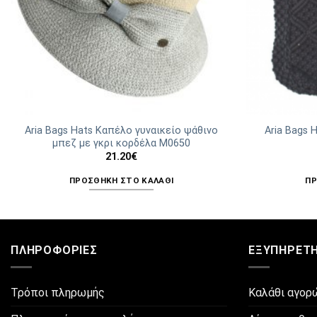
του
προϊόντος
Aria Bags Hats Καπέλο γυναικείο ψάθινο
Aria Bags
μπεζ με γκρι κορδέλα Μ0650
21.20
€
ΠΡΟΣΘΉΚΗ ΣΤΟ ΚΑΛΆΘΙ
ΠΡ
ΠΛΗΡΟΦΟΡΊΕΣ
ΕΞΥΠΗΡΈΤ
Τρόποι πληρωμής
Καλάθι αγορ