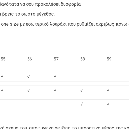
θανότατα να σου προκαλέσει δυσφορία.
 βρεις το σωστό μέγεθος.
 one size με εσωτερικό λουράκι που ρυθμίζει ακριβώς πάνω 
55
56
57
58
59
√
√
√
√
√
√
√
√
√
√
ικό σχήμα του, απόφυγε να σφίξεις το μπροστινό μέρος της 