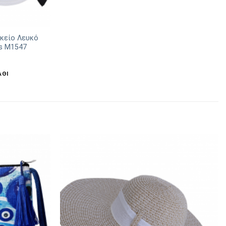
ικείο Λευκό
s Μ1547
ΆΘΙ