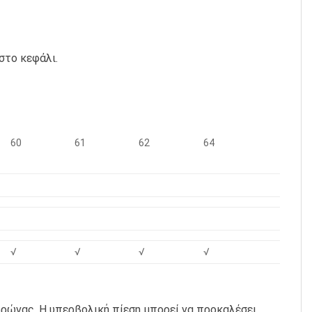
στο κεφάλι.
60
61
62
64
√
√
√
√
κορώνας. Η υπερβολική πίεση μπορεί να προκαλέσει