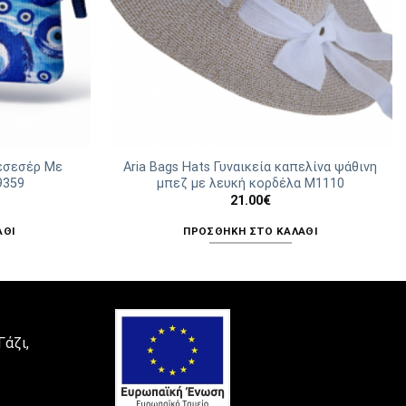
Νεσεσέρ Με
Aria Bags Hats Γυναικεία καπελίνα ψάθινη
9359
μπεζ με λευκή κορδέλα M1110
21.00
€
ΆΘΙ
ΠΡΟΣΘΉΚΗ ΣΤΟ ΚΑΛΆΘΙ
Γάζι,